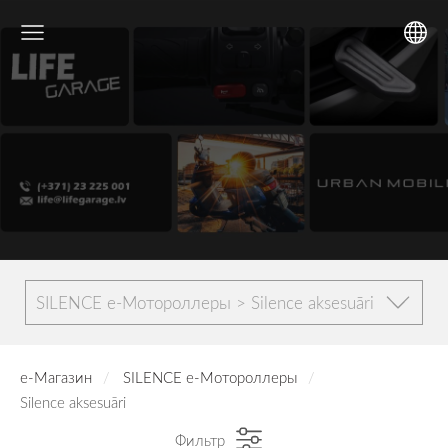
SILENCE е-Мотороллеры > Silence aksesuāri
е-Магазин
SILENCE е-Мотороллеры
Silence aksesuāri
Фильтр