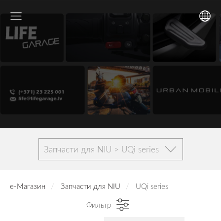
Запчасти для NIU > UQi series
е-Магазин
Запчасти для NIU
UQi series
Фильтр