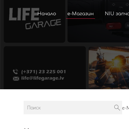
Начало
е-Магазин
NIU запч
е-