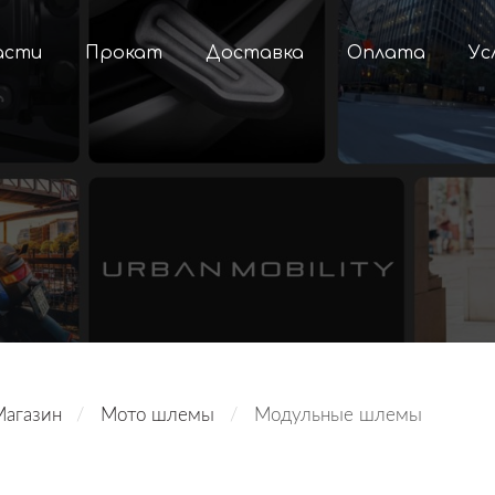
асти
Прокат
Доставка
Оплата
Ус
Магазин
Мото шлемы
Mодульные шлемы