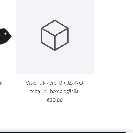
а
Vizieris ķiverei BRUZANO,
zelta 06. homologācijai
€20.00