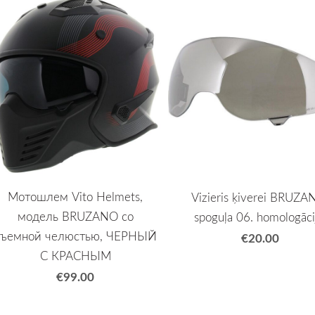
Мотошлем Vito Helmets,
Vizieris ķiverei BRUZA
модель BRUZANO со
spoguļa 06. homologāci
съемной челюстью, ЧЕРНЫЙ
€20.00
С КРАСНЫМ
€99.00