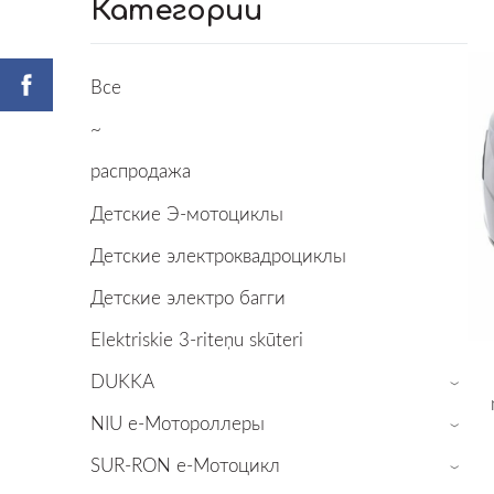
Категории
Все
~
распродажа
Детские Э-мотоциклы
Детские электроквадроциклы
Детские электро багги
Elektriskie 3-riteņu skūteri
DUKKA
›
NIU е-Мотороллеры
›
SUR-RON е-Mотоцикл
›