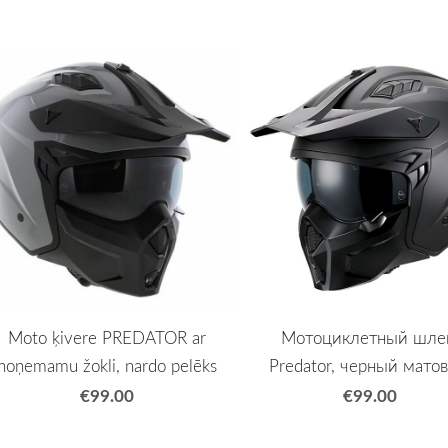
Moto ķivere PREDATOR ar
Мотоциклетный шл
noņemamu žokli, nardo pelēks
Predator, черный мато
€99.00
€99.00