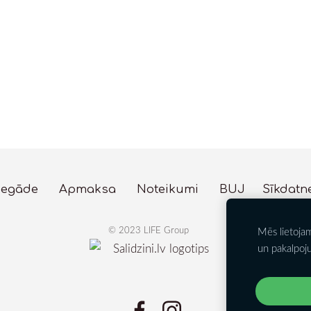
iegāde
Apmaksa
Noteikumi
BUJ
Sīkdatn
© 2023 LIFE Group
Mēs lietojam
Velosipēdi, Dārza
un pakalpoj