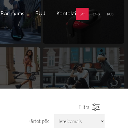
Par mums
BUJ
Kontakti
LAT
ENG
RUS
Filtrs
Kārtot pēc