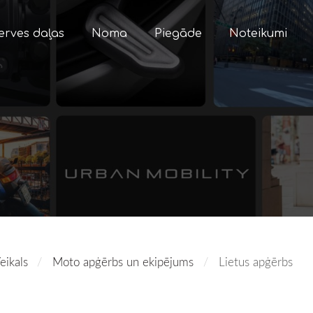
erves daļas
Noma
Piegāde
Noteikumi
eikals
Moto apģērbs un ekipējums
Lietus apģērbs