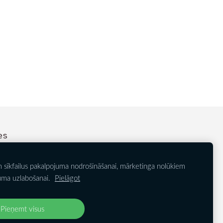
es
 sīkfailus pakalpojuma nodrošināšanai, mārketinga nolūkiem
 tehnika, Samsung, Apgaismojums, Cietie diski, Apple, Internet
uma uzlabošanai.
Pielāgot
Pieņemt visus