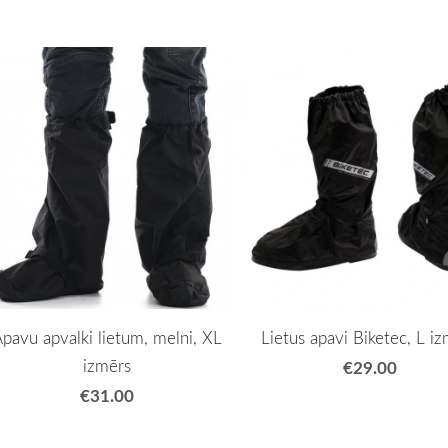
pavu apvalki lietum, melni, XL
Lietus apavi Biketec, L i
izmērs
€29.00
€31.00