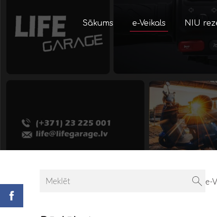
Sākums
e-Veikals
NIU rez
e-V