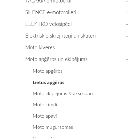
TALARIA e-motocikli
›
SILENCE e-motorolleri
›
ELEKTRO velosipēdi
›
Elektriskie skrejriteņi un skūteri
›
Moto ķiveres
›
Moto apģērbs un ekipējums
›
Moto apģērbs
Lietus apģērbs
Moto ekipējums & aksesuāri
Moto cimdi
Moto apavi
Moto mugursomas