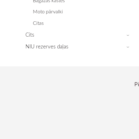
Bagāžas kastes
Moto pārvalki
Citas
Cits
›
NIU rezerves daļas
›
P