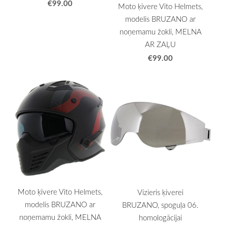
€99.00
Moto ķivere Vito Helmets,
modelis BRUZANO ar
noņemamu žokli, MELNA
AR ZAĻU
€99.00
Moto ķivere Vito Helmets,
Vizieris ķiverei
modelis BRUZANO ar
BRUZANO, spoguļa 06.
noņemamu žokli, MELNA
homologācijai