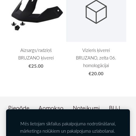
Aizsargs/radziņš
Vizieris ķiverei
BRUZANO ķiverei
BRUZANO, zelta 06.
homologācijai
€25.00
€20.00
Piegāde
Apmaksa
Noteikumi
BUJ
Sīkdatnes
Mēs lietojam sīkfailus pakalpojuma nodrošināšanai,
mārketinga nolūkiem un pakalpojuma uzlabošanai.