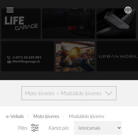
Moto ķiveres > Modulārās ķiveres
e-Veikals
Moto ķiveres
Modulārās ķiveres
Filtrs
Kārtot pēc