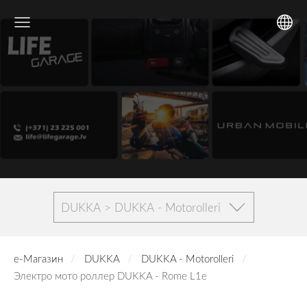
DUKKA > DUKKA - Motorolleri
е-Магазин
DUKKA
DUKKA - Motorolleri
Электро мото роллер DUKKA - Rome L1e