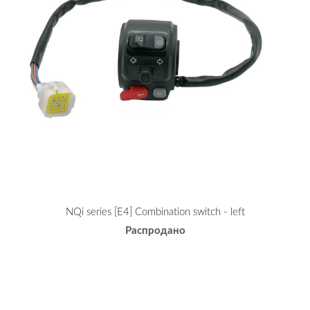
NQi series [E4] Combination switch - left
Распродано