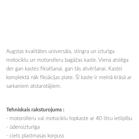
Augstas kvalitātes universāla, stingra un izturīga
motociklu un motorolleru bagāžas kaste. Viena atslēga
der gan kastes fiksēšanai, gan tās atvēršanai. Kastei
komplektā nāk fiksācijas plate. Šī kaste ir melnā krāsā ar
sarkaniem atstarotājiem.
Tehniskais raksturojums :
- motorolleru vai motociklu topkaste ar 40 litru ietilpību
- ūdensizturīga
- ciets plastmasas korpuss