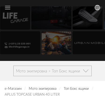
Мото экипировка > Топ Бокс ящики
е-Магазин
Мото экипировка
Топ Бокс ящики
APLUS TOPCASE URBAN 40 LITER