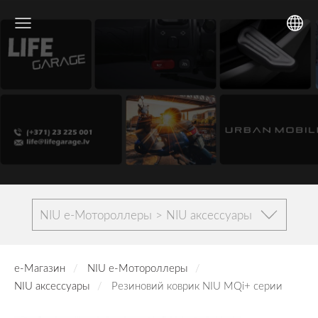
NIU е-Мотороллеры > NIU аксессуары
е-Магазин
NIU е-Мотороллеры
NIU аксессуары
Резиновий коврик NIU MQi+ серии