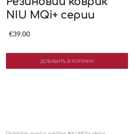
Резиновий коврик
NIU MQi+ серии
€39.00
ДОБАВИТЬ В КОРЗИНУ
Oriģinālais gumijas paklājiņs NIU MQi+ sērijas