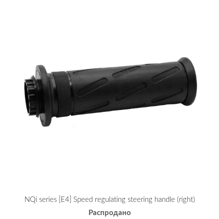
NQi series [E4] Speed regulating steering handle (right)
Распродано