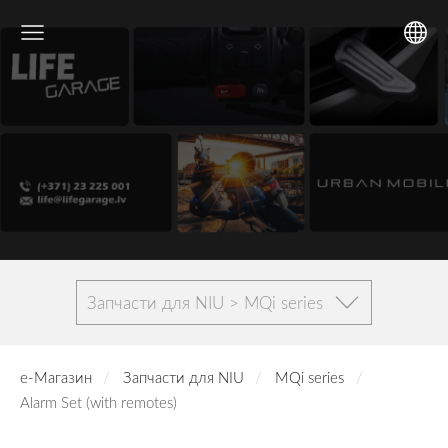
Запчасти для NIU > MQi series
е-Магазин
Запчасти для NIU
MQi series
Alarm Set (with remotes)