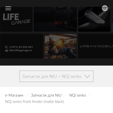
Запчасти для NIU > NQi series
е-Магазин
Запчасти для NIU
NQi series
NQi series Front fender (matte black)