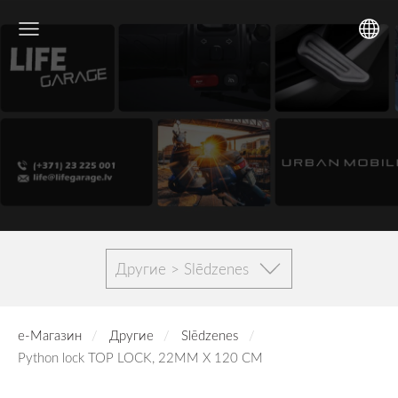
Другие > Slēdzenes
е-Магазин
Другие
Slēdzenes
Python lock TOP LOCK, 22MM X 120 CM