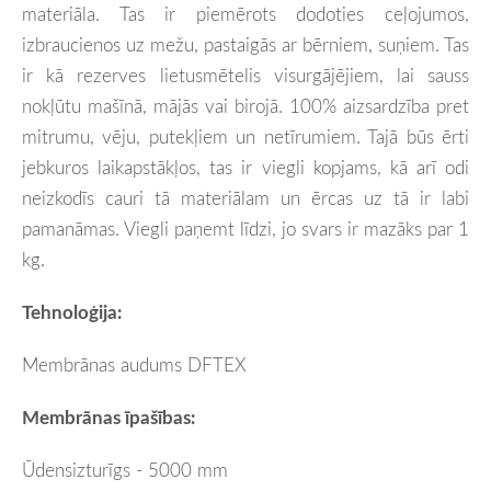
materiāla. Tas ir piemērots dodoties ceļojumos,
izbraucienos uz mežu, pastaigās ar bērniem, suņiem. Tas
ir kā rezerves lietusmētelis visurgājējiem, lai sauss
nokļūtu mašīnā, mājās vai birojā. 100% aizsardzība pret
mitrumu, vēju, putekļiem un netīrumiem. Tajā būs ērti
jebkuros laikapstākļos, tas ir viegli kopjams, kā arī odi
neizkodīs cauri tā materiālam un ērcas uz tā ir labi
pamanāmas. Viegli paņemt līdzi, jo svars ir mazāks par 1
kg.
Tehnoloģija:
Membrānas audums DFTEX
Membrānas īpašības:
Ūdensizturīgs - 5000 mm