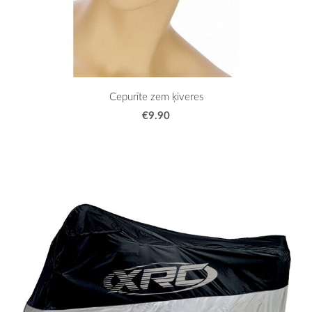
Cepurīte zem ķiveres
€9.90