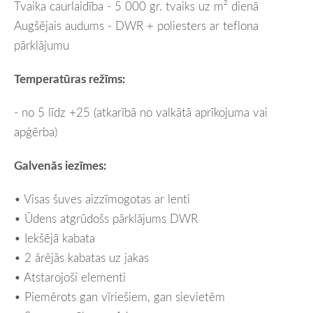
Tvaika caurlaidība - 5 000 gr. tvaiks uz m² dienā
Augšējais audums - DWR + poliesters ar teflona
pārklājumu
Temperatūras režīms:
- no 5 līdz +25 (atkarībā no valkātā aprīkojuma vai
apģērba)
Galvenās iezīmes:
• Visas šuves aizzīmogotas ar lenti
• Ūdens atgrūdošs pārklājums DWR
• Iekšējā kabata
• 2 ārējās kabatas uz jakas
• Atstarojoši elementi
• Piemērots gan vīriešiem, gan sievietēm