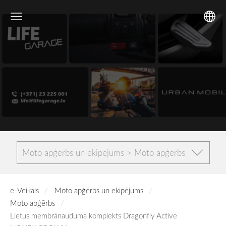
Moto apģērbs un ekipējums > Moto apģērbs
e-Veikals
Moto apģērbs un ekipējums
Moto apģērbs
Lietus membrānauduma komplekts Dragonfly Active