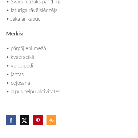
• Svars mazāks par 1 kg
• Izturīgs rāvējslēdzējs
• Jaka ar kapuci
Mērķis:
• pārgājieni mežā
• kvadracikli
• velosipēdi
• jahtas
• ceļošana
• ārpus telpu aktivitātes