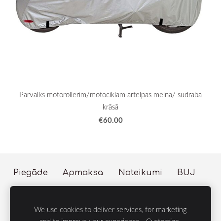
Pārvalks motorollerim/motociklam ārtelpās melnā/ sudraba
krāsā
€60.00
Piegāde
Apmaksa
Noteikumi
BUJ
Sīkdatnes
We use cookies to deliver services, for marketing
© 2023 LIFE Group