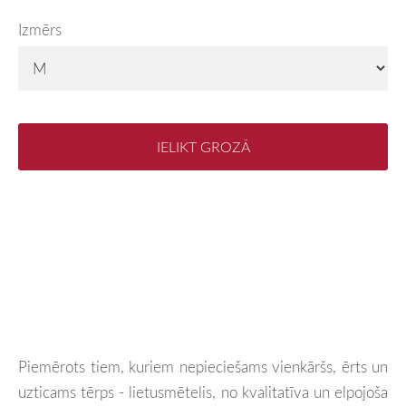
Izmērs
IELIKT GROZĀ
Piemērots tiem, kuriem nepieciešams vienkāršs, ērts un
uzticams tērps - lietusmētelis, no kvalitatīva un elpojoša