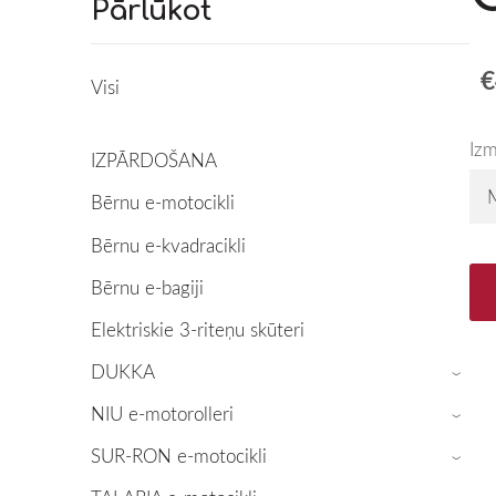
Pārlūkot
€
Visi
Iz
IZPĀRDOŠANA
Bērnu e-motocikli
Bērnu e-kvadracikli
Bērnu e-bagiji
Elektriskie 3-riteņu skūteri
DUKKA
›
NIU e-motorolleri
›
SUR-RON e-motocikli
›