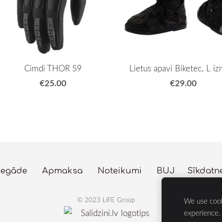
Cimdi THOR S9
Lietus apavi Biketec, L i
€25.00
€29.00
iegāde
Apmaksa
Noteikumi
BUJ
Sīkdatn
© 2023 LIFE Group
We use cook
Velosipēdi, Dārza
experience