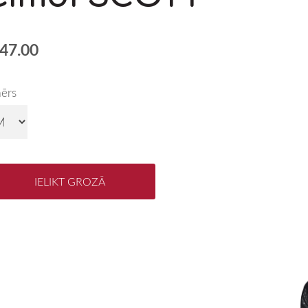
47.00
mērs
IELIKT GROZĀ