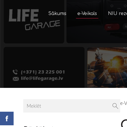
Sākums
e-Veikals
NIU rez
e-V