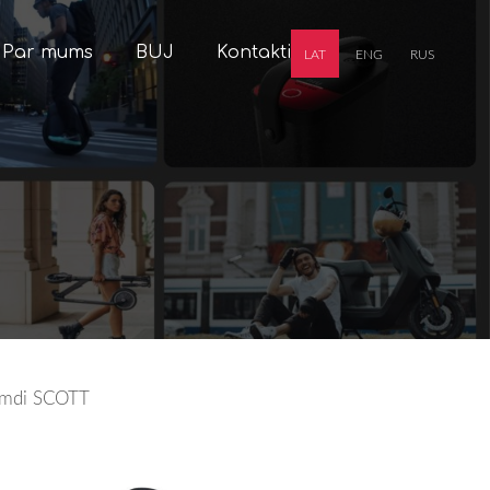
Par mums
BUJ
Kontakti
LAT
ENG
RUS
imdi SCOTT