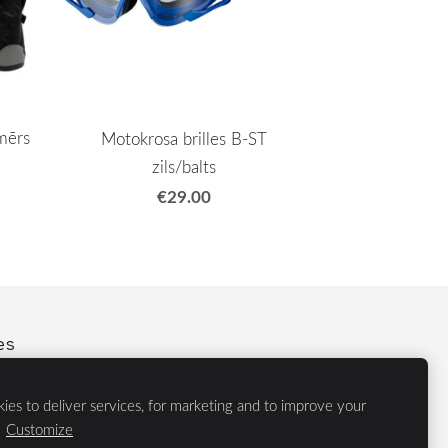
zmērs
Motokrosa brilles B-ST
zils/balts
€29.00
es
ies to deliver services, for marketing and to improve your
 tehnika, Samsung, Apgaismojums, Cietie diski, Apple, Internet
.
Customize