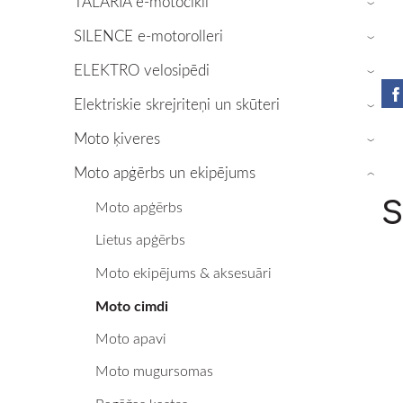
TALARIA e-motocikli
›
SILENCE e-motorolleri
›
ELEKTRO velosipēdi
›
Elektriskie skrejriteņi un skūteri
›
Moto ķiveres
›
Moto apģērbs un ekipējums
›
S
Moto apģērbs
Lietus apģērbs
Moto ekipējums & aksesuāri
Moto cimdi
Moto apavi
Moto mugursomas