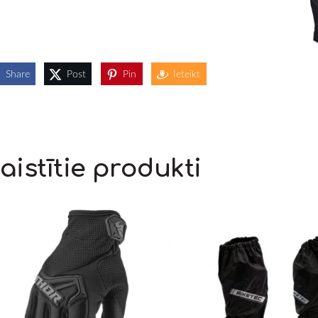
Share
Post
Pin
Ieteikt
aistītie produkti