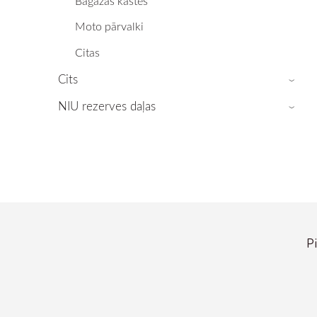
Bagāžas kastes
Moto pārvalki
Citas
Cits
›
NIU rezerves daļas
›
P