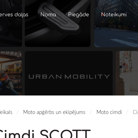
erves daļas
Noma
Piegāde
Noteikumi
eikals
Moto apģērbs un ekipējums
Moto cimdi
C
Cimdi SCOTT