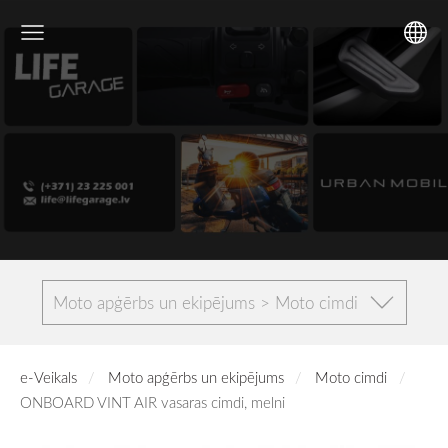
Moto apģērbs un ekipējums > Moto cimdi
e-Veikals
Moto apģērbs un ekipējums
Moto cimdi
ONBOARD VINT AIR vasaras cimdi, melni