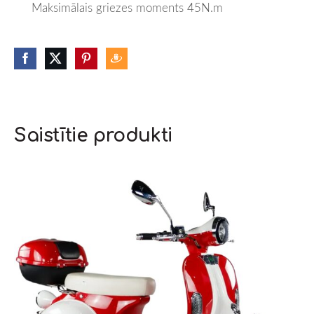
Maksimālais griezes moments 45N.m
Saistītie produkti