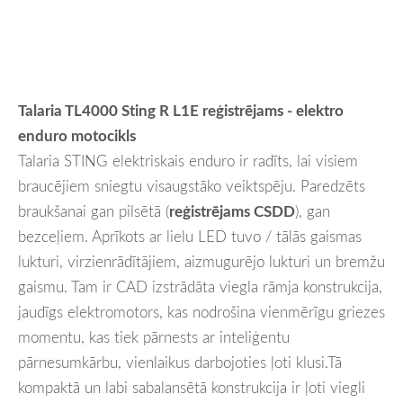
Talaria TL4000 Sting R L1E reģistrējams - elektro
enduro motocikls
Talaria STING elektriskais enduro ir radīts, lai visiem
braucējiem sniegtu visaugstāko veiktspēju. Paredzēts
braukšanai gan pilsētā (
reģistrējams CSDD
), gan
bezceļiem. Aprīkots ar lielu LED tuvo / tālās gaismas
lukturi, virzienrādītājiem, aizmugurējo lukturi un bremžu
gaismu. Tam ir CAD izstrādāta viegla rāmja konstrukcija,
jaudīgs elektromotors, kas nodrošina vienmērīgu griezes
momentu, kas tiek pārnests ar inteliģentu
pārnesumkārbu, vienlaikus darbojoties ļoti klusi.Tā
kompaktā un labi sabalansētā konstrukcija ir ļoti viegli