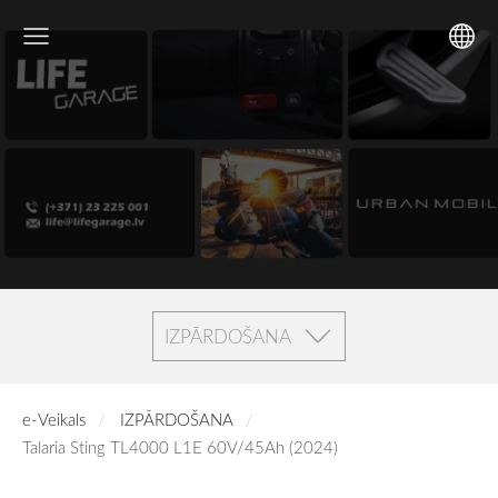
IZPĀRDOŠANA
e-Veikals
IZPĀRDOŠANA
Talaria Sting TL4000 L1E 60V/45Ah (2024)