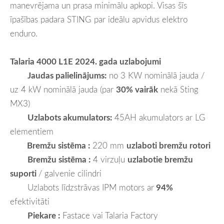
manevrējama un prasa minimālu apkopi. Visas šīs
īpašības padara STING par ideālu apvidus elektro
enduro.
Talaria 4000 L1E 2024. gada uzlabojumi
Jaudas palielinājums:
no 3 KW nominālā jauda /
uz 4 kW nominālā jauda (par
30% vairāk
nekā Sting
MX3)
Uzlabots akumulators:
45AH akumulators ar LG
elementiem
Bremžu sistēma :
220 mm
uzlaboti bremžu rotori
Bremžu sistēma :
4 virzuļu
uzlabotie bremžu
suporti
/ galvenie cilindri
Uzlabots līdzstrāvas IPM motors ar
94%
efektivitāti
Piekare :
Fastace vai Talaria Factory