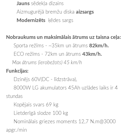
Jauns
sēdekļa dizains
Aizmugurējā bremžu diska
aizsargs
Modernizēts
ķēdes sargs
Nobraukums
un maksimālais ātrums uz taisna ceļa:
Sporta režīms - ~35km un ātrums
82km/h.
ECO režīms - 72km un ātrums
43km/h.
Max ātrums (ierobežots) 45 km/h
Funkcijas:
Dzinējs 60V(DC - līdzstrāva),
8000W LG akumulators 45Ah uzlādes laiks ir 4
stundas
Kopējais svars 69 kg
Lietderīgā slodze 100 kg
Nominālais griezes moments 12,7 N.m@3000
apgr./min