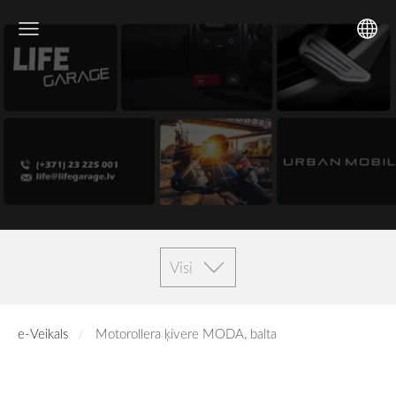
Visi
e-Veikals
Motorollera ķivere MODA, balta