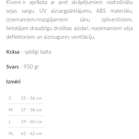
Ķivere
ir aprīkota ar pret skrāpējumiem nodrošinātu
sejas sargu, UV aizsargpārklājumu, ABS materiālu,
izņemamiem/mazgājamiem sānu spilventiņiem,
lietotājam draudzīgu drošības aizdari, noņemamiem vēja
deflektoriem un aizmugures ventilāciju.
Krāsa
-
spīdīgi balta
Svars
- 950
gr
Izmēri
S
55 - 56 cm
M
57 - 58 cm
L
59 - 60 cm
XL
61 - 62 cm