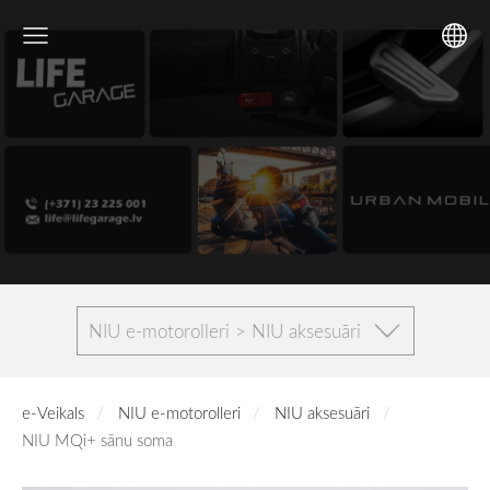
NIU e-motorolleri > NIU aksesuāri
e-Veikals
NIU e-motorolleri
NIU aksesuāri
NIU MQi+ sānu soma