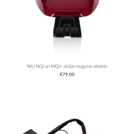
NIU NQi un MQi+ sērijas muguras atbalsts
€79.00