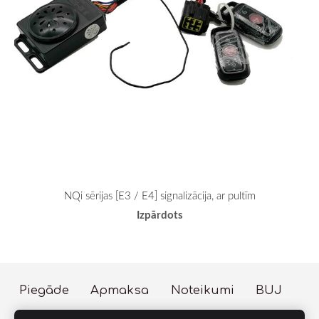
NQi sērijas [E3 / E4] signalizācija, ar pultīm
Izpārdots
Piegāde
Apmaksa
Noteikumi
BUJ
Sīkdatnes