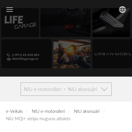
NIU e-motorolleri > NIU aksesuāri
e-Veikals
NIU e-motorolleri
NIU aksesuāri
NIU MQi+ sērijas muguras atbalsts