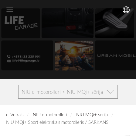
NIU e-motorolleri > NIU MQi+ sērija
e-Veikals
NIU e-motorolleri
NIU MQi+ sērija
NIU MQi+ Sport elektriskais motorolleris / SARKANS