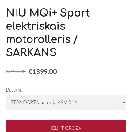
NIU MQi+ Sport
elektriskais
motorolleris /
SARKANS
€1899.00
€2299.00
Baterija
IELIKT GROZĀ