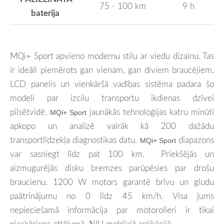
75 - 100 km
9 h
baterija
MQi+ Sport apvieno modernu stilu ar viedu dizainu. Tas
ir ideāli piemērots gan vienam, gan diviem braucējiem.
LCD panelis un vienkāršā vadības sistēma padara šo
modeli par izcilu transportu ikdienas dzīvei
pilsētvidē.
jaunākās tehnoloģijas katru minūti
MQi+ Sport
apkopo un analizē vairāk kā 200 dažādu
transportlīdzekļa diagnostikas datu.
diapazons
MQi+ Sport
var sasniegt līdz pat 100 km. Priekšējās un
aizmugurējās disku bremzes parūpēsies par drošu
braucienu. 1200 W motors garantē brīvu un gludu
paātrinājumu no 0 līdz 45 km/h. Visa jums
nepieciešamā informācija par motorolleri ir tikai
pieskāriena attālumā, NIU mobilajā aplikācijā.