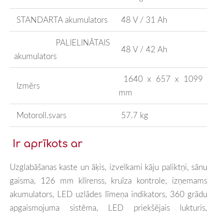
STANDARTA akumulators
48 V / 31 Ah
PALIELINĀTAIS
48 V / 42 Ah
akumulators
1640 x 657 x 1099
Izmērs
mm
Motoroll.svars
57.7 kg
Ir aprīkots ar
Uzglabāšanas kaste un āķis, izvelkami kāju paliktņi, sānu
gaisma, 126 mm klīrenss, kruīza kontrole, izņemams
akumulators, LED uzlādes līmeņa indikators, 360 grādu
apgaismojuma sistēma, LED priekšējais lukturis,