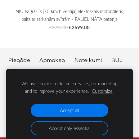
NIU NQi GTs (70 km/h versija) elektriskais motorolleris,
balts ar sarkanām svītrām - PALIELINĀTA baterija
€2699.00
€3999.00
Piegāde
Apmaksa
Noteikumi
BUJ
Sīkdatnes
We use cookies to deliver services, for marketing
© 2023 LIFE Group
and to improve your experience.
Customize
Velosipēdi, Dārza te
Accept all
Accept only essential