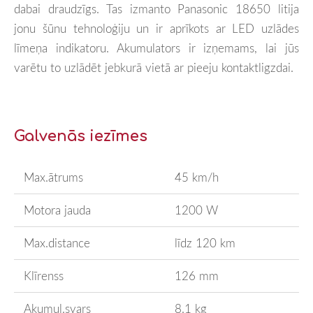
dabai draudzīgs. Tas izmanto Panasonic 18650 litija
jonu šūnu tehnoloģiju un ir aprīkots ar LED uzlādes
līmeņa indikatoru. Akumulators ir izņemams, lai jūs
varētu to uzlādēt jebkurā vietā ar pieeju kontaktligzdai.
Galvenās iezīmes
Max.ātrums
45 km/h
Motora jauda
1200 W
Max.distance
līdz 120 km
Klīrenss
126 mm
Akumul.svars
8.1 kg