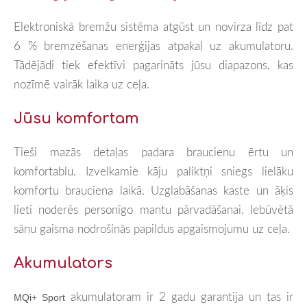
Elektroniskā bremžu sistēma atgūst un novirza līdz pat
6 % bremzēšanas enerģijas atpakaļ uz akumulatoru.
Tādējādi tiek efektīvi pagarināts jūsu diapazons, kas
nozīmē vairāk laika uz ceļa.
Jūsu komfortam
Tieši mazās detaļas padara braucienu ērtu un
komfortablu. Izvelkamie kāju paliktņi sniegs lielāku
komfortu brauciena laikā. Uzglabāšanas kaste un āķis
lieti noderēs personīgo mantu pārvadāšanai. Iebūvētā
sānu gaisma nodrošinās papildus apgaismojumu uz ceļa.
Akumulators
akumulatoram ir 2 gadu garantija un tas ir
MQi+ Sport