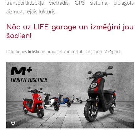
transportlīdzekļa vietrādis, GPS sistēma, pielāgots
aizmugurējais lukturis.
Nāc uz LIFE garage un izmēģini jau
šodien!
Izskatieties lieliski un brauciet komfortabli ar jauno M+Sport!