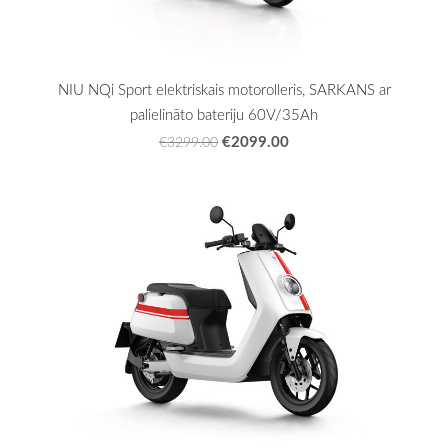
NIU NQi Sport elektriskais motorolleris, SARKANS ar
palielināto bateriju 60V/35Ah
€2099.00
€3299.00