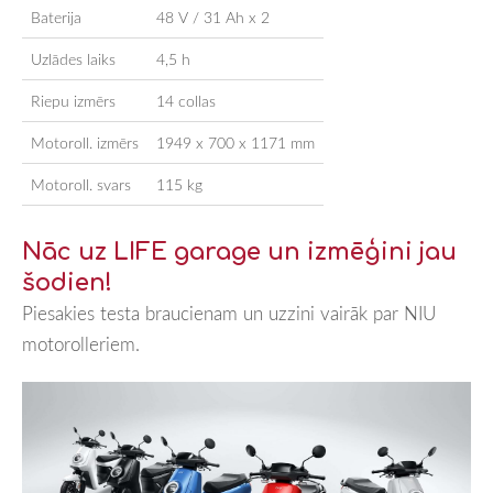
Baterija
48 V / 31 Ah x 2
Uzlādes laiks
4,5 h
Riepu izmērs
14 collas
Motoroll. izmērs
1949
x
700
x
1171
mm
Motoroll. svars
115
kg
Nāc uz LIFE garage un izmēģini jau
šodien!
Piesakies testa braucienam un uzzini vairāk par NIU
motorolleriem.