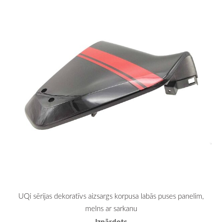
UQi sērijas dekoratīvs aizsargs korpusa labās puses panelim,
melns ar sarkanu
Izpārdots