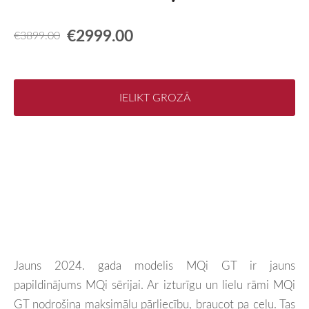
€2999.00
€3899.00
IELIKT GROZĀ
Jauns 2024. gada modelis MQi GT ir jauns
papildinājums MQi sērijai. Ar izturīgu un lielu rāmi MQi
GT nodrošina maksimālu pārliecību, braucot pa ceļu. Tas