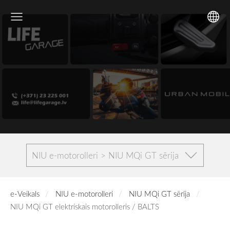
NIU e-motorolleri > NIU MQi GT sērija
e-Veikals
NIU e-motorolleri
NIU MQi GT sērija
NIU MQi GT elektriskais motorolleris / BALTS