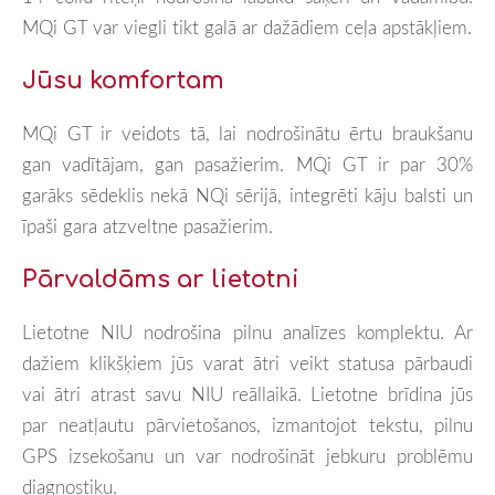
MQi GT var viegli tikt galā ar dažādiem ceļa apstākļiem.
Jūsu komfortam
MQi GT ir veidots tā, lai nodrošinātu ērtu braukšanu
gan vadītājam, gan pasažierim. MQi GT ir par 30%
garāks sēdeklis nekā NQi sērijā, integrēti kāju balsti un
īpaši gara atzveltne pasažierim.
Pārvaldāms ar lietotni
Lietotne NIU nodrošina pilnu analīzes komplektu. Ar
dažiem klikšķiem jūs varat ātri veikt statusa pārbaudi
vai ātri atrast savu NIU reāllaikā. Lietotne brīdina jūs
par neatļautu pārvietošanos, izmantojot tekstu, pilnu
GPS izsekošanu un var nodrošināt jebkuru problēmu
diagnostiku.