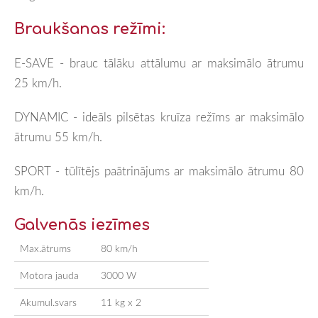
Braukšanas režīmi:
E-SAVE - brauc tālāku attālumu ar maksimālo ātrumu
25 km/h.
DYNAMIC - ideāls pilsētas kruīza režīms ar maksimālo
ātrumu 55 km/h.
SPORT - tūlītējs paātrinājums ar maksimālo ātrumu 80
km/h.
Galvenās iezīmes
Max.ātrums
80 km/h
Motora jauda
3000 W
Akumul.svars
11 kg x 2