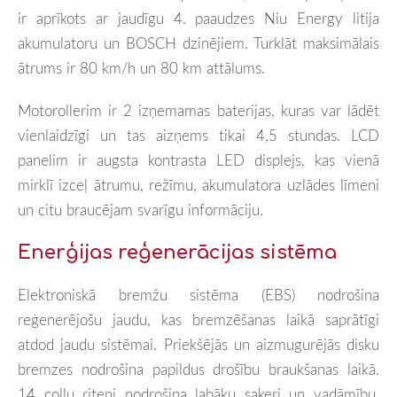
ir aprīkots ar jaudīgu 4. paaudzes Niu Energy litija
akumulatoru un BOSCH dzinējiem. Turklāt maksimālais
ātrums ir 80 km/h un 80 km attālums.
Motorollerim ir 2 izņemamas baterijas, kuras var lādēt
vienlaidzīgi un tas aizņems tikai 4,5 stundas. LCD
panelim ir augsta kontrasta LED displejs, kas vienā
mirklī izceļ ātrumu, režīmu, akumulatora uzlādes līmeni
un citu braucējam svarīgu informāciju.
Enerģijas reģenerācijas sistēma
Elektroniskā bremžu sistēma (EBS) nodrošina
reģenerējošu jaudu, kas bremzēšanas laikā saprātīgi
atdod jaudu sistēmai. Priekšējās un aizmugurējās disku
bremzes nodrošina papildus drošību braukšanas laikā.
14 collu riteņi nodrošina labāku saķeri un vadāmību.