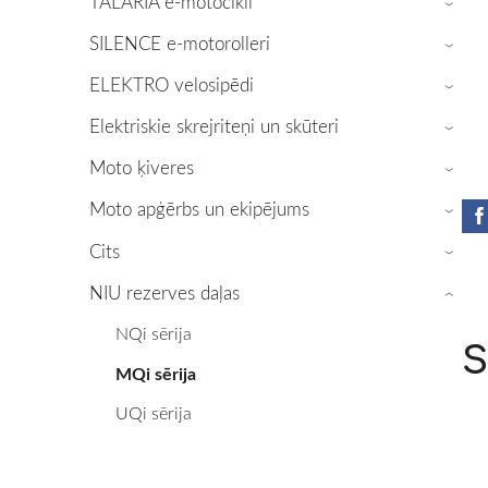
TALARIA e-motocikli
›
SILENCE e-motorolleri
›
ELEKTRO velosipēdi
›
Elektriskie skrejriteņi un skūteri
›
Moto ķiveres
›
Moto apģērbs un ekipējums
›
Cits
›
NIU rezerves daļas
›
NQi sērija
S
MQi sērija
UQi sērija