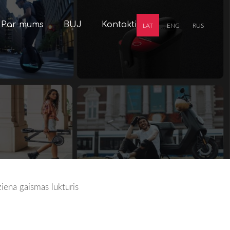
Par mums
BUJ
Kontakti
LAT
ENG
RUS
iena gaismas lukturis