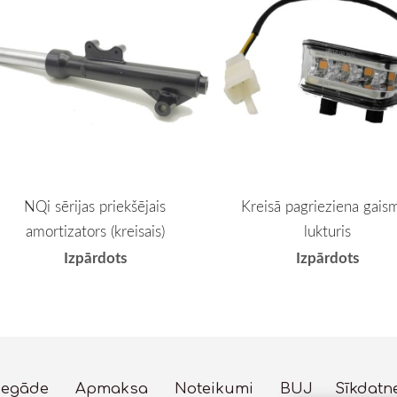
NQi sērijas priekšējais
Kreisā pagrieziena gais
amortizators (kreisais)
lukturis
Izpārdots
Izpārdots
iegāde
Apmaksa
Noteikumi
BUJ
Sīkdatn