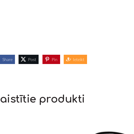
Share
Post
Pin
Ieteikt
aistītie produkti