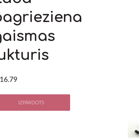
pagrieziena
gaismas
ukturis
16.79
IZPĀRDOTS