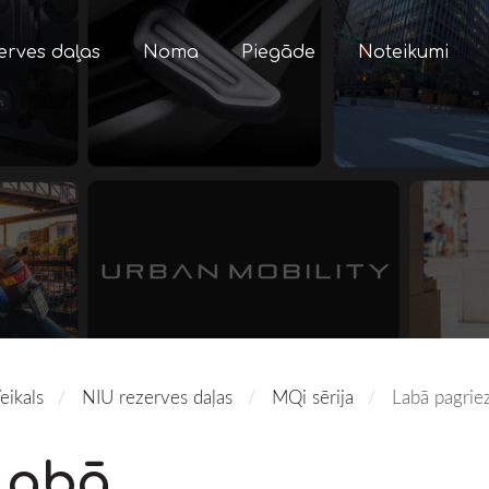
erves daļas
Noma
Piegāde
Noteikumi
eikals
NIU rezerves daļas
MQi sērija
Labā pagriez
Labā