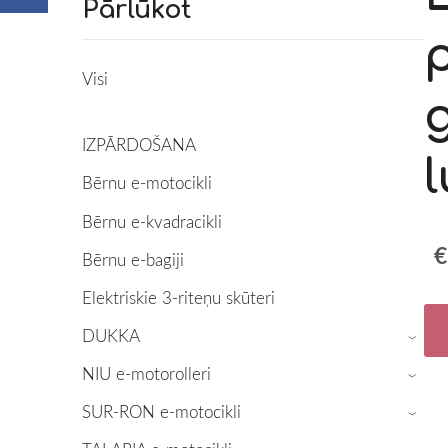
Pārlūkot
Visi
IZPĀRDOŠANA
l
Bērnu e-motocikli
Bērnu e-kvadracikli
€
Bērnu e-bagiji
Elektriskie 3-riteņu skūteri
DUKKA
›
NIU e-motorolleri
›
SUR-RON e-motocikli
›