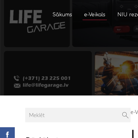
Sākums
e-Veikals
NIU rez
e-V