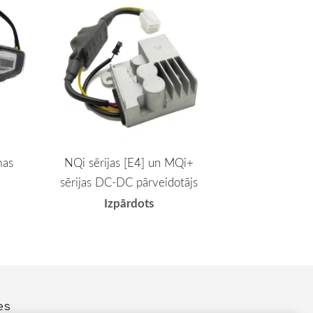
mas
NQi sērijas [E4] un MQi+
sērijas DC-DC pārveidotājs
Izpārdots
es