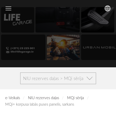
NIU rezerves daļas > MQi sērija
e-Veikals
NIU rezerves daļas
MQi sērija
MQi+ korpusa labās puses panelis, sarkans