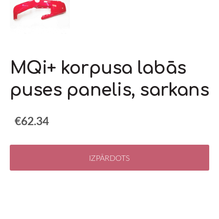
MQi+ korpusa labās
puses panelis, sarkans
€62.34
IZPĀRDOTS