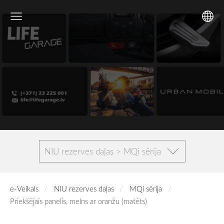
NIU rezerves daļas > MQi sērija
e-Veikals
NIU rezerves daļas
MQi sērija
Priekšējais panelis, melns ar oranžu (matēts)