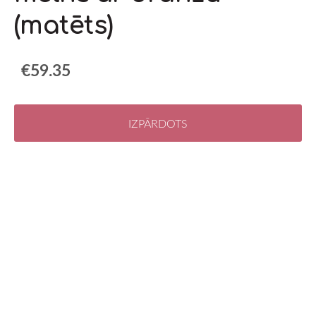
(matēts)
€59.35
IZPĀRDOTS