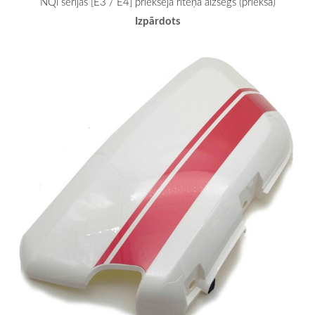
NQi sērijas [E3 / E4] priekšējā riteņa aizsegs (priekša)
Izpārdots