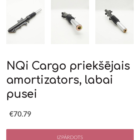
NQi Cargo priekšējais
amortizators, labai
pusei
€70.79
IZPĀRDOTS