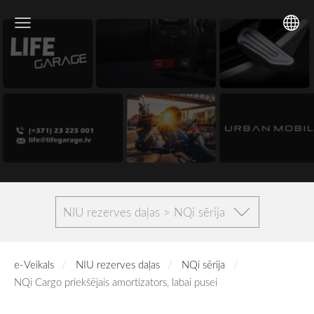
NIU rezerves daļas > NQi sērija
e-Veikals
NIU rezerves daļas
NQi sērija
NQi Cargo priekšējais amortizators, labai pusei