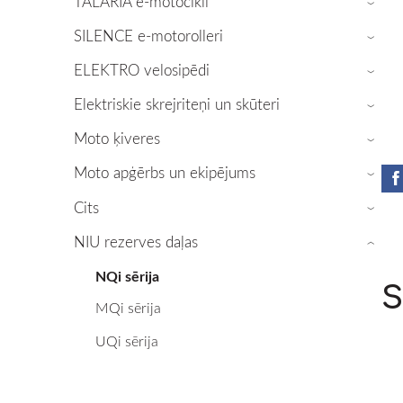
TALARIA e-motocikli
›
SILENCE e-motorolleri
›
ELEKTRO velosipēdi
›
Elektriskie skrejriteņi un skūteri
›
Moto ķiveres
›
Moto apģērbs un ekipējums
›
Cits
›
NIU rezerves daļas
›
NQi sērija
S
MQi sērija
UQi sērija