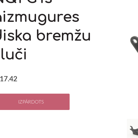
aizmugures
diska bremžu
luči
17.42
IZPĀRDOTS