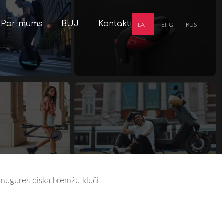
Par mums
BUJ
Kontakti
LAT
ENG
RUS
mugures diska bremžu kluči