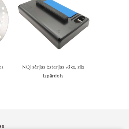
es
NQi sērijas baterijas vāks, zils
Izpārdots
es