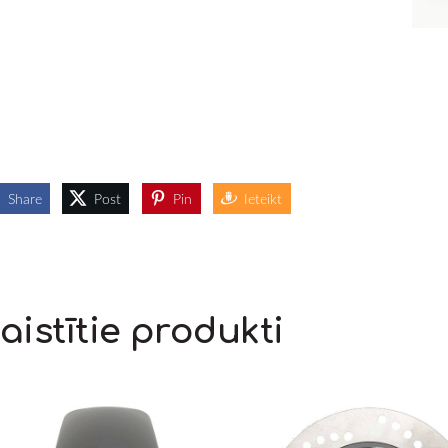
Share
Post
Pin
Ieteikt
aistītie produkti