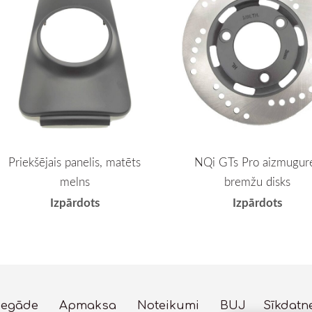
Priekšējais panelis, matēts
NQi GTs Pro aizmugur
melns
bremžu disks
Izpārdots
Izpārdots
iegāde
Apmaksa
Noteikumi
BUJ
Sīkdatn