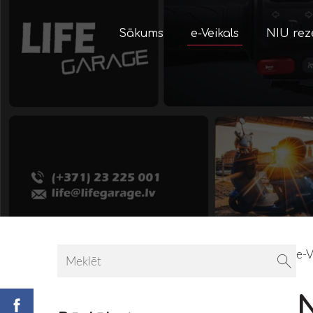
Sākums
e-Veikals
NIU rez
e-V