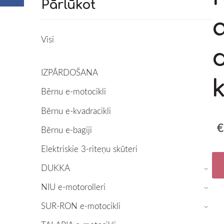
Pārlūkot
Visi
IZPĀRDOŠANA
k
Bērnu e-motocikli
Bērnu e-kvadracikli
€
Bērnu e-bagiji
Elektriskie 3-riteņu skūteri
DUKKA
›
NIU e-motorolleri
›
SUR-RON e-motocikli
›