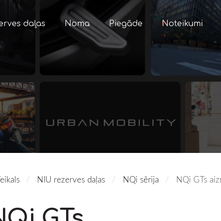
erves daļas
Noma
Piegāde
Noteikumi
eikals
NIU rezerves daļas
NQi sērija
NQi GTs aiz
NQi GTs