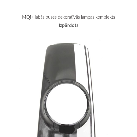
MQi+ labās puses dekoratīvās lampas komplekts
Izpārdots