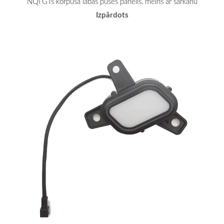
NQi GTs korpusa labās puses panelis, melns ar sarkanu
Izpārdots