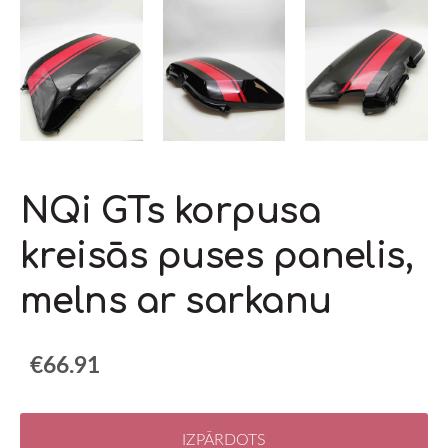
NQi GTs korpusa
kreisās puses panelis,
melns ar sarkanu
€66.91
IZPĀRDOTS