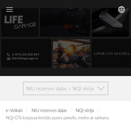
NIU rezerves daļas > NQi sērija
e-Veikals
NIU rezerves daļas
NQi sērija
NQi GTs korpusa kreisās puses panelis, melns ar sarkanu