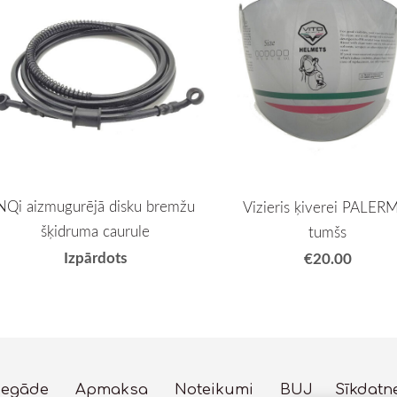
NQi aizmugurējā disku bremžu
Vizieris ķiverei PALER
šķidruma caurule
tumšs
Izpārdots
€20.00
iegāde
Apmaksa
Noteikumi
BUJ
Sīkdatn