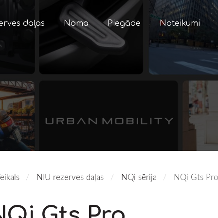
erves daļas
Noma
Piegāde
Noteikumi
eikals
NIU rezerves daļas
NQi sērija
NQi Gts Pro 
NQi Gts Pro