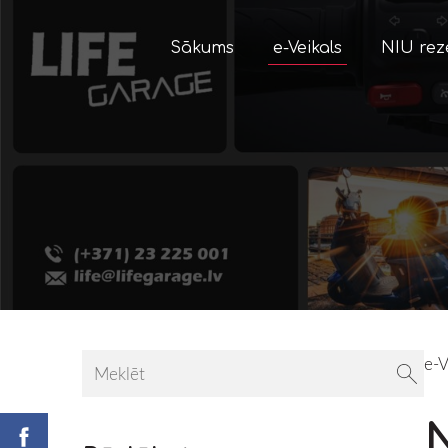
Sākums
e-Veikals
NIU rez
e-V