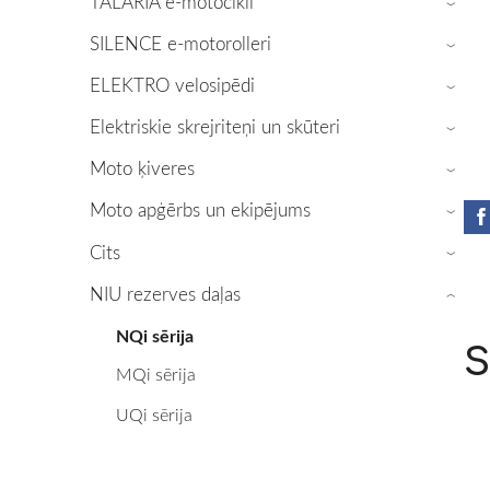
TALARIA e-motocikli
›
SILENCE e-motorolleri
›
ELEKTRO velosipēdi
›
Elektriskie skrejriteņi un skūteri
›
Moto ķiveres
›
Moto apģērbs un ekipējums
›
Cits
›
NIU rezerves daļas
›
NQi sērija
S
MQi sērija
UQi sērija