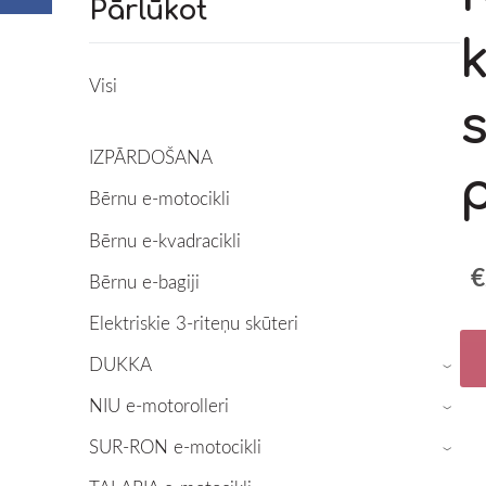
Pārlūkot
Visi
s
IZPĀRDOŠANA
Bērnu e-motocikli
Bērnu e-kvadracikli
€
Bērnu e-bagiji
Elektriskie 3-riteņu skūteri
DUKKA
›
NIU e-motorolleri
›
SUR-RON e-motocikli
›