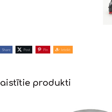
Share
Post
Pin
Ieteikt
aistītie produkti