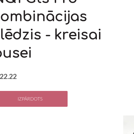
kombinācijas
lēdzis - kreisai
pusei
22.22
IZPĀRDOTS