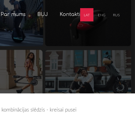
Par mums
BUJ
Kontakti
LAT
ENG
RUS
kombinācijas slēdzis - kreisai pusei