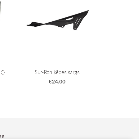
Sur-Ron ķēdes sargs
MO,
€24.00
es