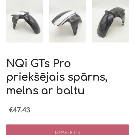
NQi GTs Pro
priekšējais spārns,
melns ar baltu
€47.43
IZPĀRDOTS