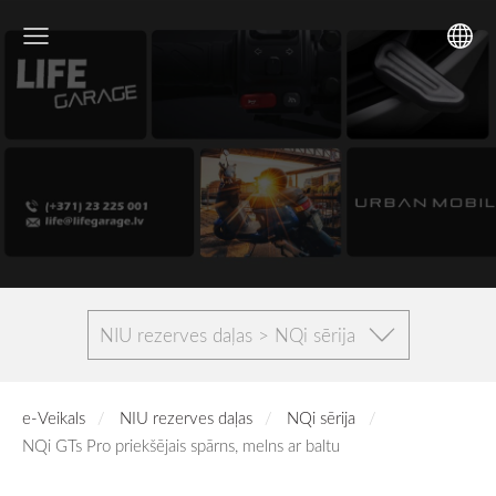
NIU rezerves daļas > NQi sērija
e-Veikals
NIU rezerves daļas
NQi sērija
NQi GTs Pro priekšējais spārns, melns ar baltu