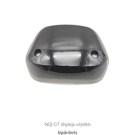
NQi GT displeja vējstikls
Izpārdots