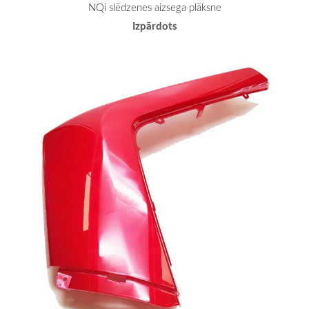
NQi slēdzenes aizsega plāksne
Izpārdots