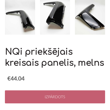
NQi priekšējais
kreisais panelis, melns
€44.04
IZPĀRDOTS