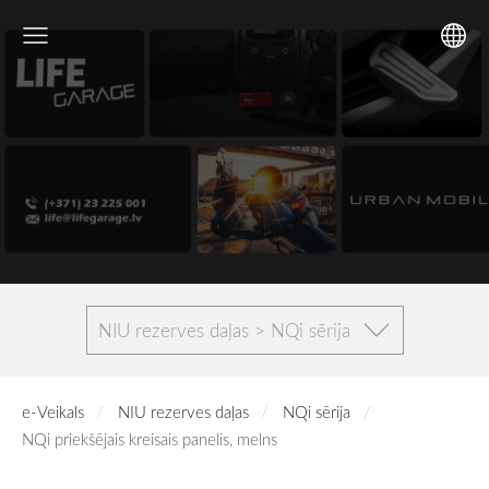
NIU rezerves daļas > NQi sērija
e-Veikals
NIU rezerves daļas
NQi sērija
NQi priekšējais kreisais panelis, melns