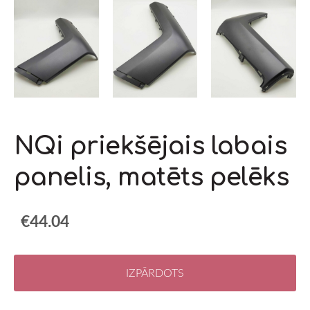
NQi priekšējais labais
panelis, matēts pelēks
€44.04
IZPĀRDOTS