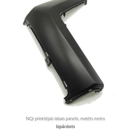
NQi priekšējais labais panelis, matēts melns
Izpārdots