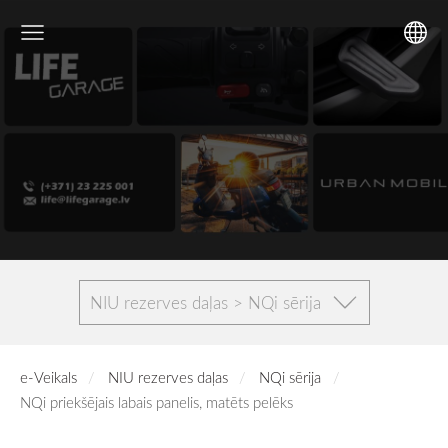
NIU rezerves daļas > NQi sērija
e-Veikals
NIU rezerves daļas
NQi sērija
NQi priekšējais labais panelis, matēts pelēks