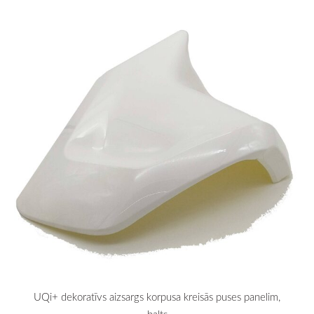
UQi+ dekoratīvs aizsargs korpusa kreisās puses panelim,