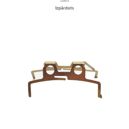
balts
Izpārdots