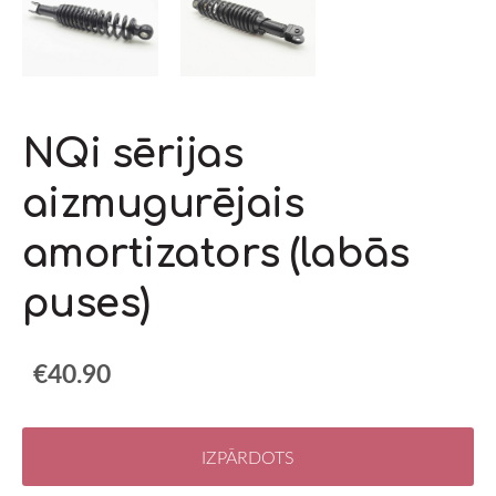
NQi sērijas
aizmugurējais
amortizators (labās
puses)
€40.90
IZPĀRDOTS