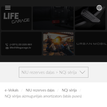
NIU rezerves daļas > NQi sērija
e-Veikals
NIU rezerves daļas
NQi sērija
NQi sērijas aizmugurējais amortizators (labās puses)