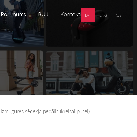
Par mums
BUJ
Kontakti
LAT
ENG
RUS
aizmugures sēdekļa pedālis (kreisai pusei)