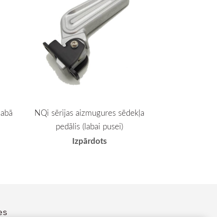
labā
NQi sērijas aizmugures sēdekļa
pedālis (labai pusei)
Izpārdots
es