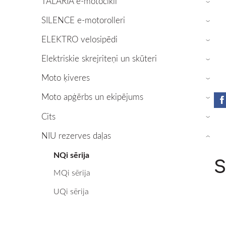
TALARIA e-motocikli
›
SILENCE e-motorolleri
›
ELEKTRO velosipēdi
›
Elektriskie skrejriteņi un skūteri
›
Moto ķiveres
›
Moto apģērbs un ekipējums
›
Cits
›
NIU rezerves daļas
›
NQi sērija
S
MQi sērija
UQi sērija