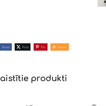
Share
Post
Pin
Ieteikt
aistītie produkti