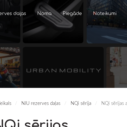
erves daļas
Noma
Piegāde
Noteikumi
eikals
NIU rezerves daļas
NQi sērija
NQi sērijas 
NQi sērijas