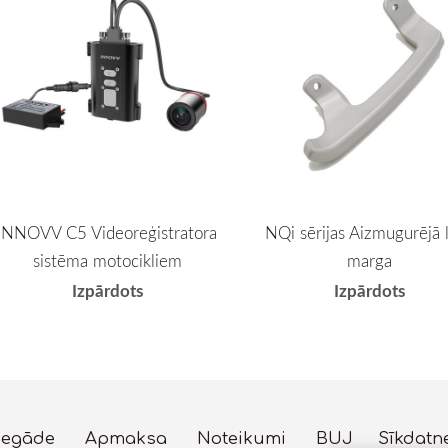
INNOVV C5 Videoreģistratora
NQi sērijas Aizmugurējā 
sistēma motocikliem
marga
Izpārdots
Izpārdots
iegāde
Apmaksa
Noteikumi
BUJ
Sīkdatn