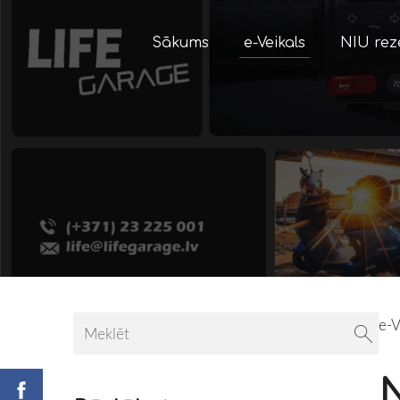
Sākums
e-Veikals
NIU rez
e-V