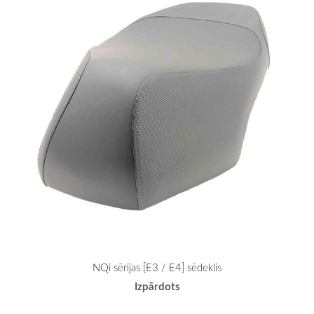
NQi sērijas [E3 / E4] sēdeklis
Izpārdots