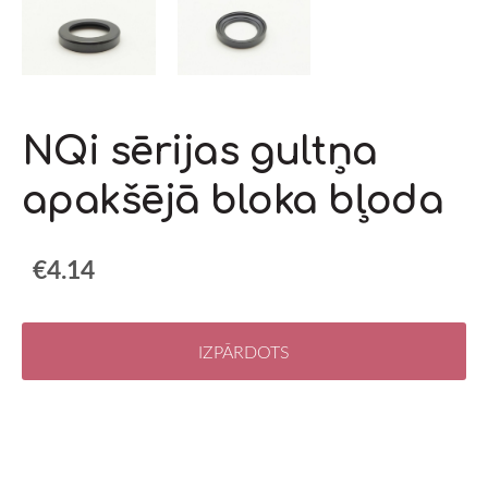
NQi sērijas gultņa
apakšējā bloka bļoda
€4.14
IZPĀRDOTS