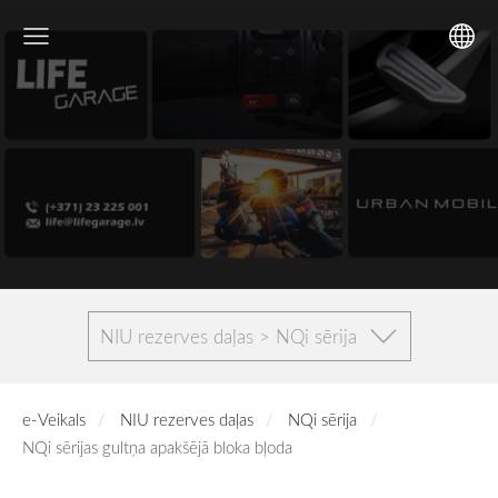
NIU rezerves daļas > NQi sērija
e-Veikals
NIU rezerves daļas
NQi sērija
NQi sērijas gultņa apakšējā bloka bļoda