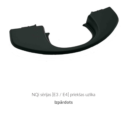
NQi sērijas [E3 / E4] priekšas uzlika
Izpārdots