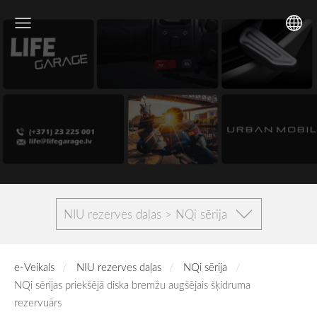
NIU rezerves daļas > NQi sērija
e-Veikals
NIU rezerves daļas
NQi sērija
NQi sērijas priekšējā diska bremžu augšējais šķidruma
rezervuārs