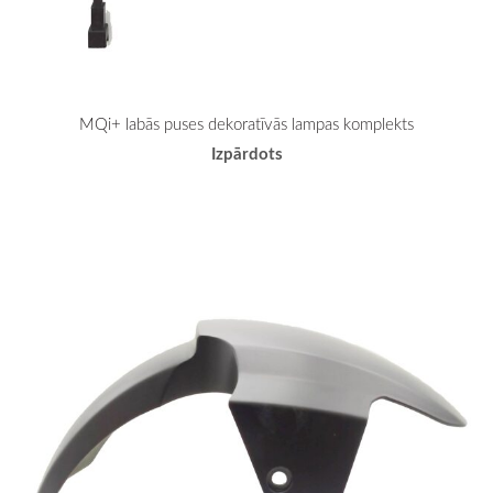
MQi+ labās puses dekoratīvās lampas komplekts
Izpārdots