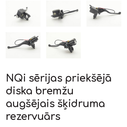
NQi sērijas priekšējā
diska bremžu
augšējais šķidruma
rezervuārs