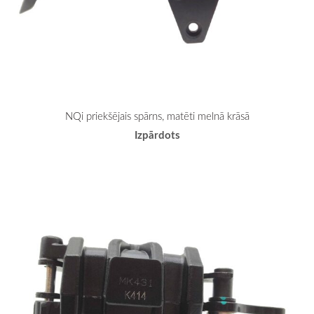
NQi priekšējais spārns, matēti melnā krāsā
Izpārdots