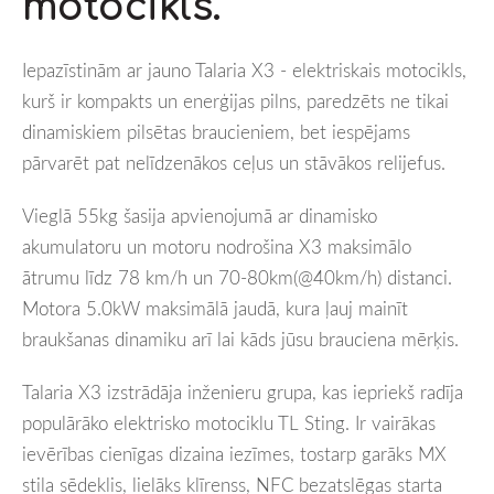
motocikls.
Iepazīstinām ar jauno Talaria X3 - elektriskais motocikls,
kurš ir kompakts un enerģijas pilns, paredzēts ne tikai
dinamiskiem pilsētas braucieniem, bet iespējams
pārvarēt pat nelīdzenākos ceļus un stāvākos relijefus.
Vieglā 55kg šasija apvienojumā ar dinamisko
akumulatoru un motoru nodrošina X3 maksimālo
ātrumu līdz 78 km/h un 70-80km(@40km/h) distanci.
Motora 5.0kW maksimālā jaudā, kura ļauj mainīt
braukšanas dinamiku arī lai kāds jūsu brauciena mērķis.
Talaria X3 izstrādāja inženieru grupa, kas iepriekš radīja
populārāko elektrisko motociklu TL Sting. Ir vairākas
ievērības cienīgas dizaina iezīmes, tostarp garāks MX
stila sēdeklis, lielāks klīrenss, NFC bezatslēgas starta