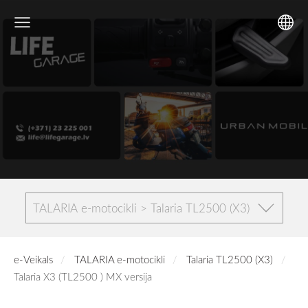
TALARIA e-motocikli > Talaria TL2500 (X3)
e-Veikals
TALARIA e-motocikli
Talaria TL2500 (X3)
Talaria X3 (TL2500 ) MX versija