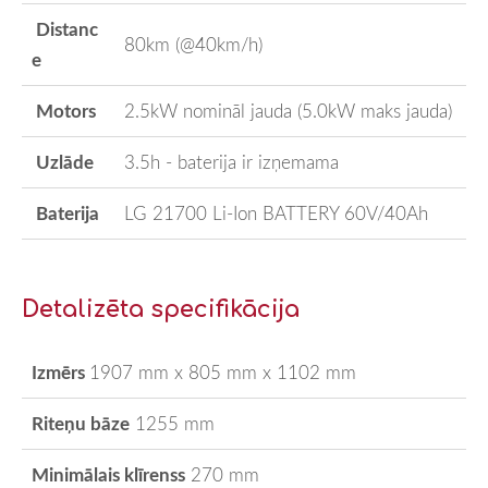
Distanc
80km (@40km/h)
e
Motors
2.5kW nomināl jauda (5.0kW maks jauda)
Uzlāde
3.5h - baterija ir izņemama
Baterija
LG 21700 Li-Ion BATTERY 60V/40Ah
Detalizēta specifikācija
Izmērs
19
07 mm x 805 mm x 1102 mm
Riteņu bāze
1255 mm
Minimālais klīrenss
270 mm