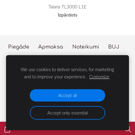
Talaria TL3000 L1E
Izpārdots
Piegāde
Apmaksa
Noteikumi
BUJ
Sīkdatnes
We use cookies to deliver services, for marketing
© 2023 LIFE Group
and to improve your experience.
Customize
Velosipēdi, Dārza te
Accept all
Accept only essential