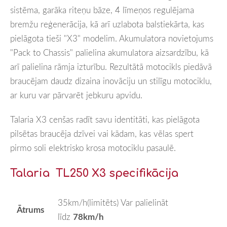
sistēma, garāka riteņu bāze, 4 līmeņos regulējama
bremžu reģenerācija, kā arī uzlabota balstiekārta, kas
pielāgota tieši "X3" modelim. Akumulatora novietojums
"Pack to Chassis" palielina akumulatora aizsardzību, kā
arī palielina rāmja izturību. Rezultātā motocikls piedāvā
braucējam daudz dizaina inovāciju un stilīgu motociklu,
ar kuru var pārvarēt jebkuru apvidu.
Talaria X3 cenšas radīt savu identitāti, kas pielāgota
pilsētas braucēja dzīvei vai kādam, kas vēlas spert
pirmo soli elektrisko krosa motociklu pasaulē.
Talaria TL250 X3 specifikācija
35km/h(limitēts) Var palielināt
Ātrums
līdz
78km/h