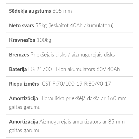
Sēdekļa augstums
805 mm
Neto svars
55kg (ieskaitot 40Ah akumulatoru)
Kravnesība
100kg
Bremzes
Priekšējais disks / aizmugurējais disks
Baterija
LG 21700 Li-Ion akumulators 60V 40Ah
Riepu izmērs
CST F:70/100-19 R:80/90-17
Amortizācija
Hidrauliska p
riekšējā dakša ar 160 mm
gaitas garumu
Amortizācija
Aizmugurējais amortizators ar 85 mm
gaitas garumu