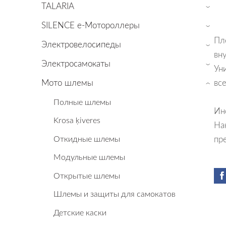
TALARIA
›
SILENCE е-Мотороллеры
›
Пл
Электровелосипеды
›
вн
Электросамокаты
Ун
›
вс
Мото шлемы
›
Полные шлемы
Ин
Krosa ķiveres
На
Откидные шлемы
пр
Mодульные шлемы
Oткрытые шлемы
Шлемы и защиты для самокатов
Детские каски