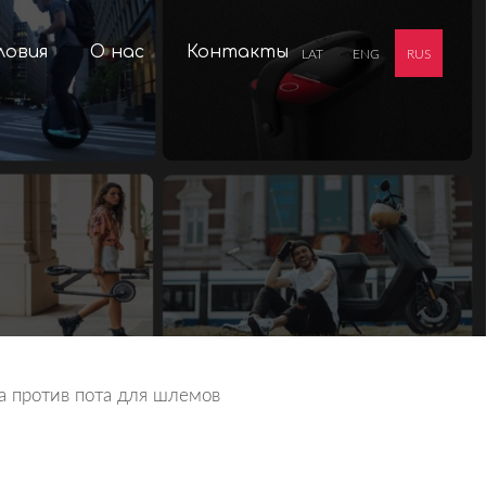
ловия
О нас
Контакты
LAT
ENG
RUS
а против пота для шлемов