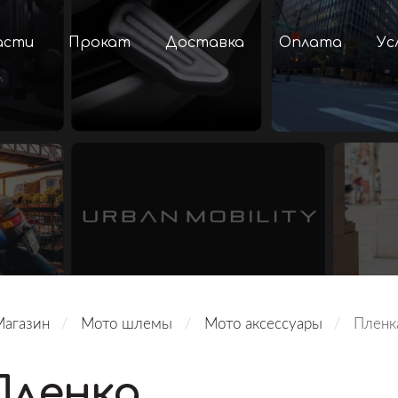
асти
Прокат
Доставка
Оплата
Ус
Магазин
Мото шлемы
Мото аксессуары
Пленк
Пленка