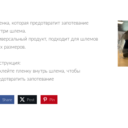
енка, которая предотвратит запотевание
утри шлема.
иверсальный продукт, подходит для шлемов
ех размеров.
струкция:
клейте пленку внутрь шлема, чтобы
едотвратить запотевание
Share
Post
Pin