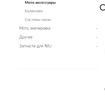
Мото аксессуары
С
Балаклава
Cистемы связи
Мото экипировка
›
Другие
›
Запчасти для NIU
›