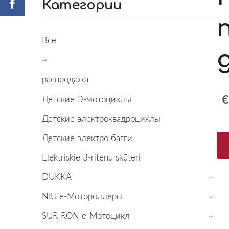
Категории
Все
~
распродажа
€
Детские Э-мотоциклы
Детские электроквадроциклы
Детские электро багги
Elektriskie 3-riteņu skūteri
DUKKA
›
NIU е-Мотороллеры
›
SUR-RON е-Mотоцикл
›