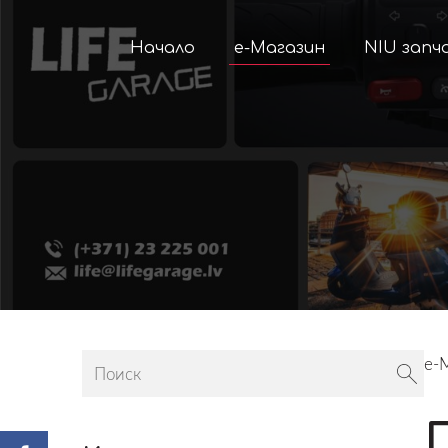
Начало
е-Магазин
NIU запч
е-