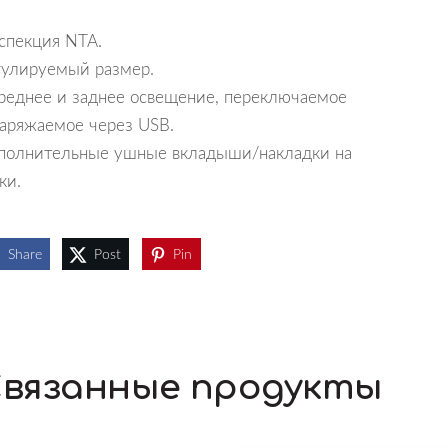
спекция NTA.
гулируемый размер.
реднее и заднее освещение, переключаемое
заряжаемое через USB.
полнительные ушные вкладыши/накладки на
ки.
Share
Post
Pin
вязанные продукты