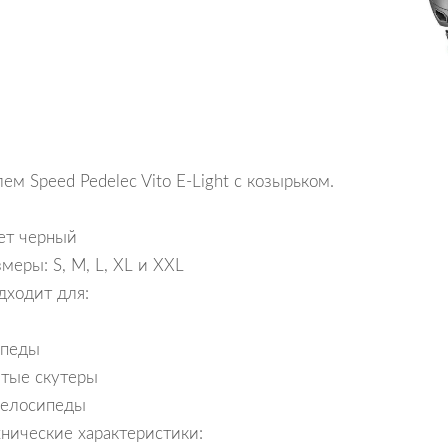
ем Speed Pedelec Vito E-Light с козырьком.
ет черный
змеры: S, M, L, XL и XXL
дходит для:
педы
атые скутеры
велосипеды
хнические характеристики: