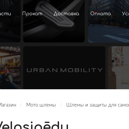
асти
Прокат
Доставка
Оплата
Ус
Магазин
Мото шлемы
Шлемы и защиты для само
Velosipēdu