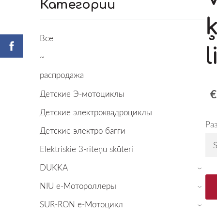
Категории
Все
l
~
распродажа
€
Детские Э-мотоциклы
Детские электроквадроциклы
Ра
Детские электро багги
Elektriskie 3-riteņu skūteri
DUKKA
›
NIU е-Мотороллеры
›
SUR-RON е-Mотоцикл
›