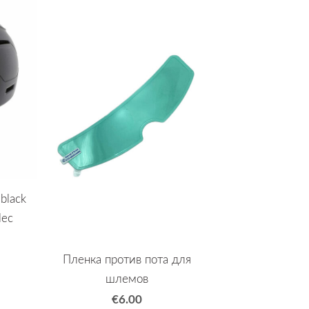
black
lec
Пленка против пота для
шлемов
€6.00