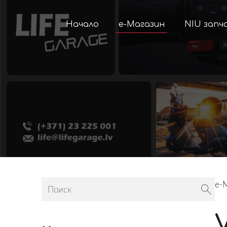
Начало
е-Магазин
NIU запч
е-