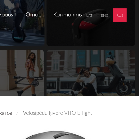
ловия
О нас
Контакты
LAT
ENG
RUS
катов
Velosipēdu ķivere VITO E-light