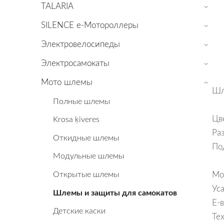
TALARIA
›
SILENCE е-Мотороллеры
›
Электровелосипеды
›
Электросамокаты
›
Мото шлемы
›
Шл
Полные шлемы
Цв
Krosa ķiveres
Ра
Откидные шлемы
По
Mодульные шлемы
Oткрытые шлемы
Мо
Ус
Шлемы и защиты для самокатов
Е-
Детские каски
Те