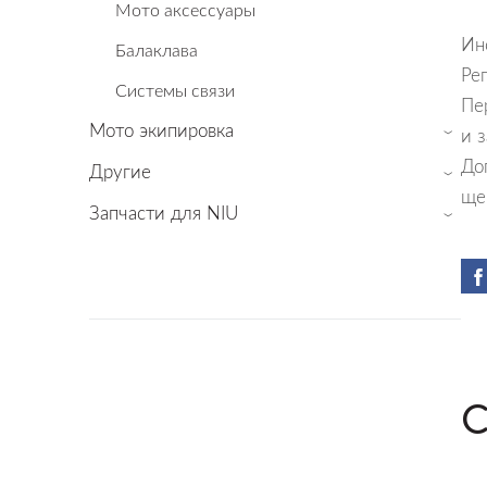
Мото аксессуары
Ин
Балаклава
Ре
Cистемы связи
Пе
Мото экипировка
и 
›
До
Другие
›
ще
Запчасти для NIU
›
С