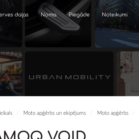
erves daļas
Noma
Piegāde
Noteikumi
eikals
Moto apģērbs un ekipējums
Moto apģērbs
AMOQ VOID