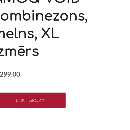
kombinezons,
melns, XL
izmērs
299.00
IELIKT GROZĀ