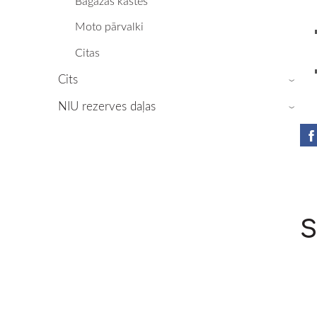
Bagāžas kastes
Moto pārvalki
Citas
Cits
›
NIU rezerves daļas
›
S