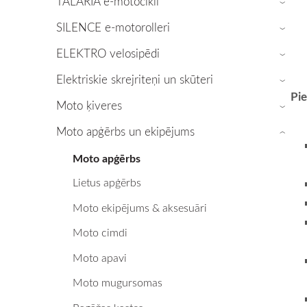
TALARIA e-motocikli
›
SILENCE e-motorolleri
›
ELEKTRO velosipēdi
›
Elektriskie skrejriteņi un skūteri
›
Pie
Moto ķiveres
›
Moto apģērbs un ekipējums
›
Moto apģērbs
Lietus apģērbs
Moto ekipējums & aksesuāri
Moto cimdi
Moto apavi
Moto mugursomas