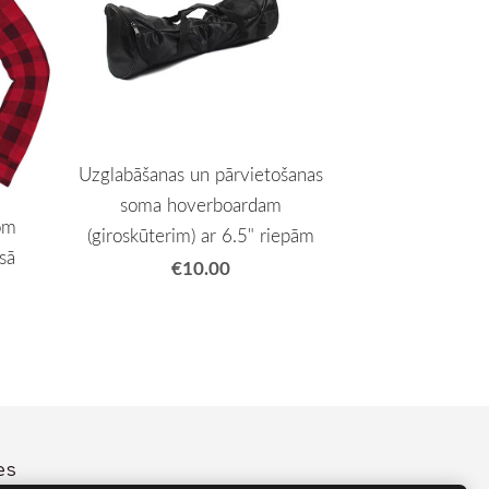
Uzglabāšanas un pārvietošanas
soma hoverboardam
om
(giroskūterim) ar 6.5" riepām
sā
€10.00
es