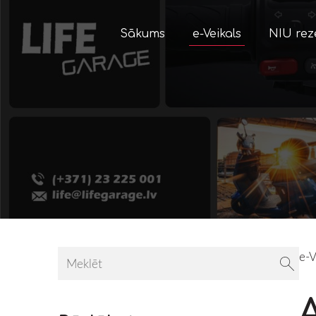
Sākums
e-Veikals
NIU rez
e-V