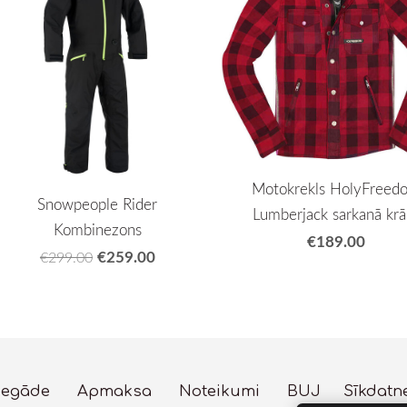
Motokrekls HolyFreed
Snowpeople Rider
Lumberjack sarkanā krā
Kombinezons
€189.00
€259.00
€299.00
iegāde
Apmaksa
Noteikumi
BUJ
Sīkdatn