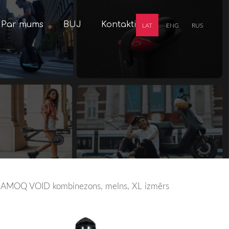
Par mums
BUJ
Kontakti
LAT
ENG
RUS
AMOQ VOID kombinezons, melns, XL izmērs