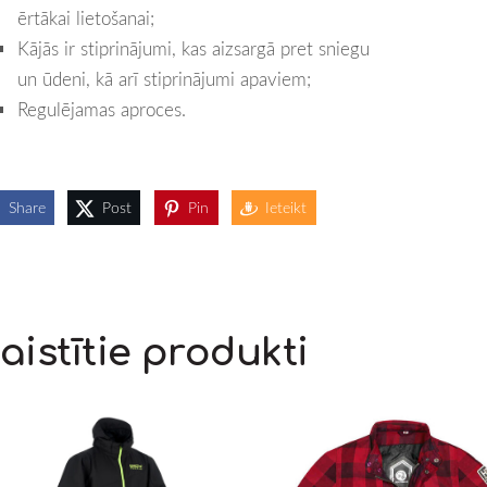
ērtākai lietošanai;
Kājās ir stiprinājumi, kas aizsargā pret sniegu
un ūdeni, kā arī stiprinājumi apaviem;
Regulējamas aproces.
Share
Post
Pin
Ieteikt
aistītie produkti