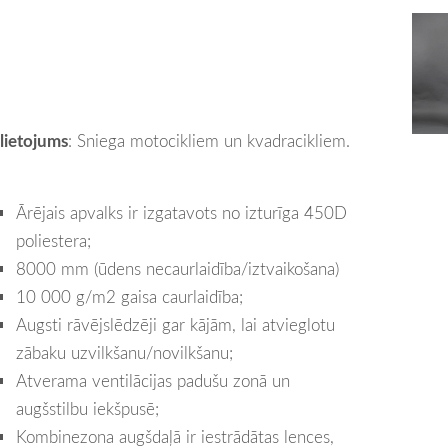
lietojums
: Sniega motocikliem un kvadracikliem.
Ārējais apvalks ir izgatavots no izturīga 450D
poliestera;
8000 mm (ūdens necaurlaidība/iztvaikošana)
10 000 g/m2 gaisa caurlaidība;
Augsti rāvējslēdzēji gar kājām, lai atvieglotu
zābaku uzvilkšanu/novilkšanu;
Atverama ventilācijas padušu zonā un
augšstilbu iekšpusē;
Kombinezona augšdaļā ir iestrādātas lences,