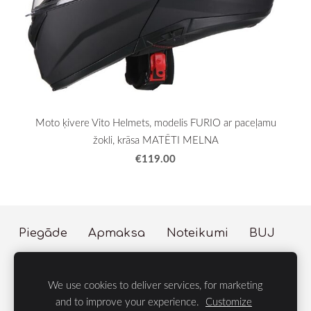
Moto ķivere Vito Helmets, modelis FURIO ar paceļamu
žokli, krāsa MATĒTI MELNA
€119.00
Piegāde
Apmaksa
Noteikumi
BUJ
Sīkdatnes
We use cookies to deliver services, for marketing
© 2023 LIFE Group
and to improve your experience.
Customize