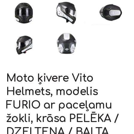
Moto ķivere Vito
Helmets, modelis
FURIO ar paceļamu
žokli, krāsa PELĒKA /
DZELTENA / BALTA