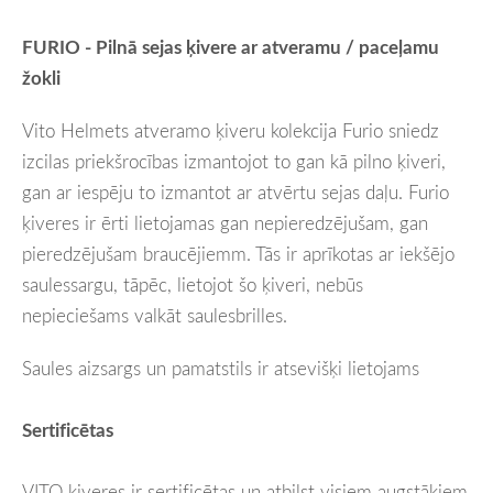
FURIO - Pilnā sejas ķivere ar atveramu / paceļamu
žokli
Vito Helmets atveramo ķiveru kolekcija Furio sniedz
izcilas priekšrocības izmantojot to gan kā pilno ķiveri,
gan ar iespēju to izmantot ar atvērtu sejas daļu. Furio
ķiveres ir ērti lietojamas gan nepieredzējušam, gan
pieredzējušam braucējiemm. Tās ir aprīkotas ar iekšējo
saulessargu, tāpēc, lietojot šo ķiveri, nebūs
nepieciešams valkāt saulesbrilles.
Saules aizsargs un pamatstils ir atsevišķi lietojams
Sertificētas
VITO ķiveres ir sertificētas un atbilst visiem augstākiem