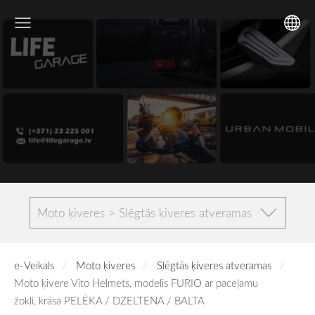
Moto ķiveres > Slēgtās ķiveres atveramas
e-Veikals
Moto ķiveres
Slēgtās ķiveres atveramas
Moto ķivere Vito Helmets, modelis FURIO ar paceļamu
žokli, krāsa PELĒKA / DZELTENA / BALTA