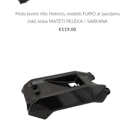
Moto ķivere Vito Helmets, modelis FURIO ar paceļamu
žokli, krāsa MATĒTI PELĒKA / SARKANA
€119.00