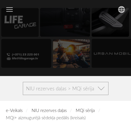
NIU rezerves daļas > MQi sērija
e-Veikals
NIU rezerves daļas
MQi sērija
MQi+ aizmugurējā sēdekļa pedālis (kreisais)