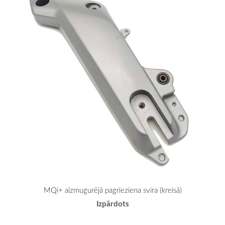
MQi+ aizmugurējā pagrieziena svira (kreisā)
Izpārdots