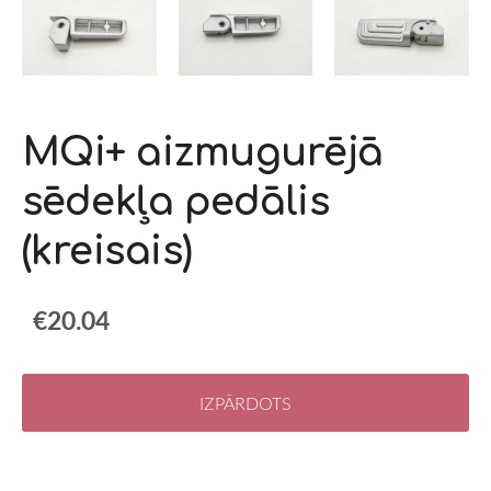
MQi+ aizmugurējā
sēdekļa pedālis
(kreisais)
€20.04
IZPĀRDOTS