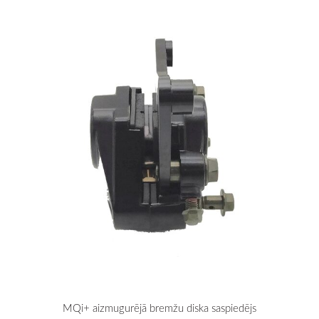
MQi+ aizmugurējā bremžu diska saspiedējs