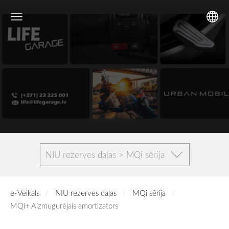
NIU rezerves daļas > MQi sērija
e-Veikals
NIU rezerves daļas
MQi sērija
MQi+ Aizmugurējais amortizators