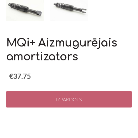
MQi+ Aizmugurējais
amortizators
€37.75
IZPĀRDOTS