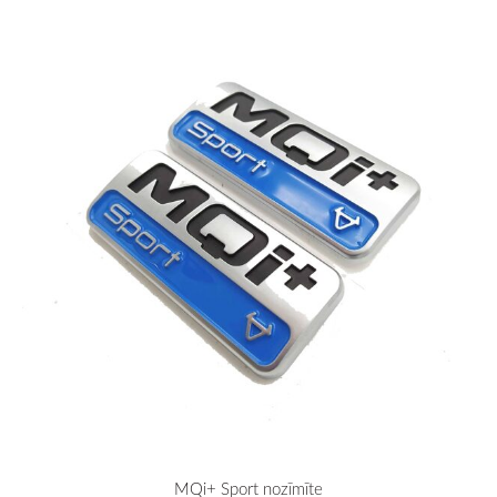
MQi+ Sport nozīmīte