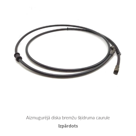
Aizmugurējā diska bremžu šķidruma caurule
Izpārdots