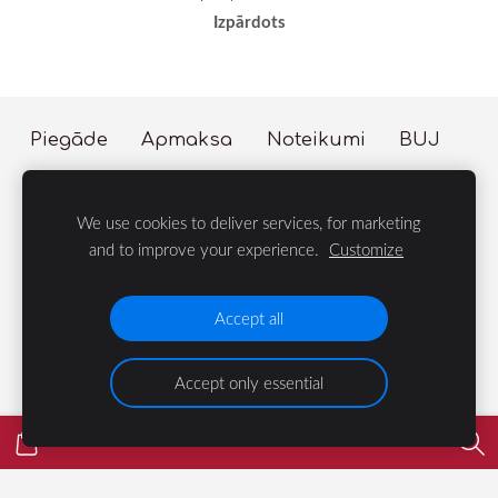
Izpārdots
Piegāde
Apmaksa
Noteikumi
BUJ
Sīkdatnes
We use cookies to deliver services, for marketing
© 2023 LIFE Group
and to improve your experience.
Customize
Velosipēdi, Dārza te
Accept all
Accept only essential