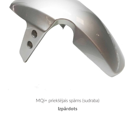
MQi+ priekšējais spārns (sudraba)
Izpārdots