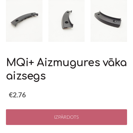
MQi+ Aizmugures vāka
aizsegs
€2.76
IZPĀRDOTS