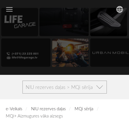
NIU rezerves daļas > MQi sērija
e-Veikals
NIU rezerves daļas
MQi sērija
MQi+ Aizmugures vāka aizsegs