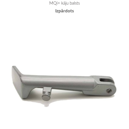
MQi+ kāju balsts
Izpārdots