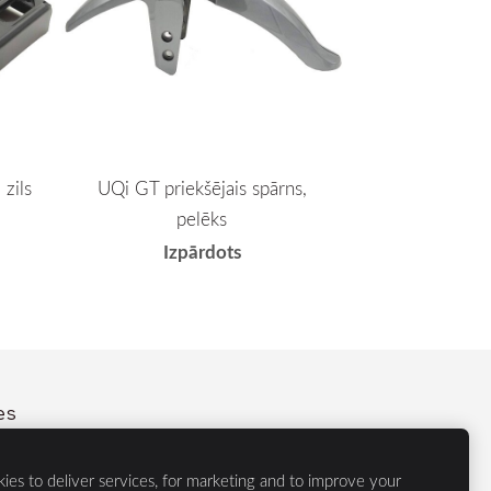
 zils
UQi GT priekšējais spārns,
pelēks
Izpārdots
es
ies to deliver services, for marketing and to improve your