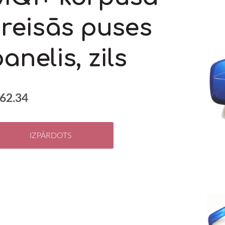
kreisās puses
anelis, zils
62.34
IZPĀRDOTS