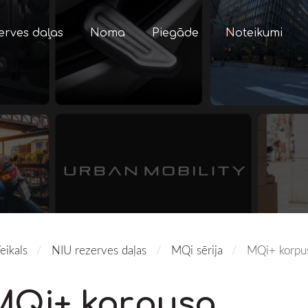
erves daļas
Noma
Piegāde
Noteikumi
eikals
NIU rezerves daļas
MQi sērija
MQi+ korpusa
MQi+ korpusa