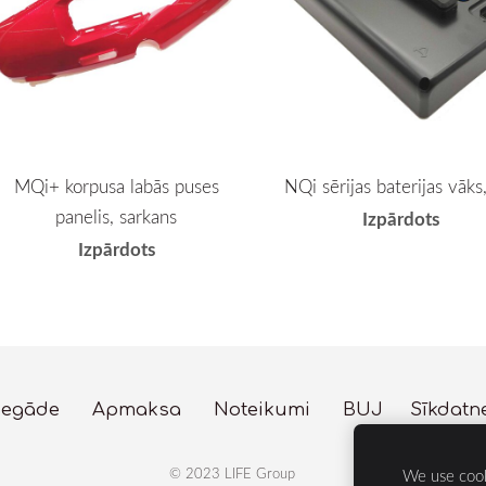
MQi+ korpusa labās puses
NQi sērijas baterijas vāks,
panelis, sarkans
Izpārdots
Izpārdots
iegāde
Apmaksa
Noteikumi
BUJ
Sīkdatn
© 2023 LIFE Group
We use cook