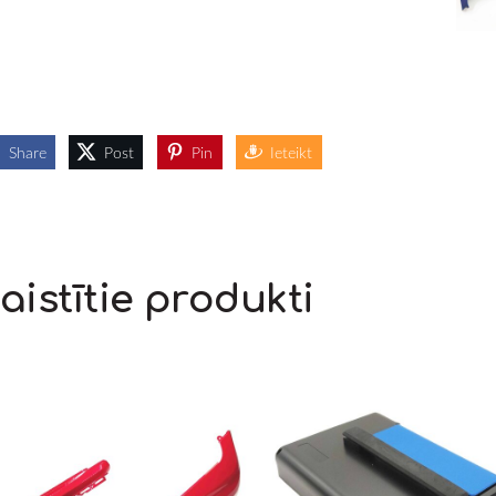
Share
Post
Pin
Ieteikt
aistītie produkti