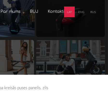
Par mums
BUJ
Kontakti
LAT
ENG
RUS
 kreisās puses panelis, zils