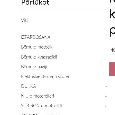
Pārlūkot
Visi
p
IZPĀRDOŠANA
Bērnu e-motocikli
€
Bērnu e-kvadracikli
Bērnu e-bagiji
Elektriskie 3-riteņu skūteri
DUKKA
›
NIU e-motorolleri
›
SUR-RON e-motocikli
›