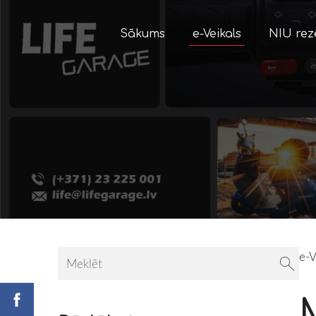
Sākums
e-Veikals
NIU rez
e-V