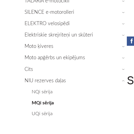
TALARIA e-motocikli
›
SILENCE e-motorolleri
›
ELEKTRO velosipēdi
›
Elektriskie skrejriteņi un skūteri
›
Moto ķiveres
›
Moto apģērbs un ekipējums
›
Cits
›
S
NIU rezerves daļas
›
NQi sērija
MQi sērija
UQi sērija