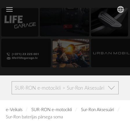
SUR-RON e-motocikli > Sur-Ron Aksesuāri
e-Veikals
SUR-RON e-motocikli
Sur-Ron Aksesuāri
Sur-Ron baterijas pārsega soma