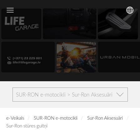
SUR-RON e-motocikli > Sur-Ron Aksesuāri
e-Veikals
SUR-RON e-motocikli
Sur-Ron Aksesuāri
Sur-Ron stūres gultņi