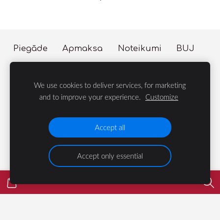
Piegāde
Apmaksa
Noteikumi
BUJ
Sīkdatnes
We use cookies to deliver services, for marketing
© 2023 LIFE Group
and to improve your experience.
Customize
Velosipēdi, Dārza te
Accept all
Accept only essential