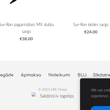
Sur-Ron pagarinātais MX dubļu
Sur-Ron ķēdes sargs
sargs
€24.00
€38.00
iegāde
Apmaksa
Noteikumi
BUJ
Sīkdatn
© 2023 LIFE Group
We use cook
Velosipēdi, Dārza
experience