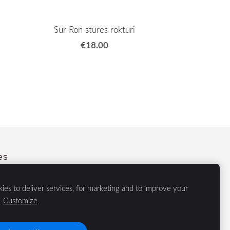
Sur-Ron stūres rokturi
€18.00
es
ies to deliver services, for marketing and to improve your
 tehnika, Samsung, Apgaismojums, Cietie diski, Apple, Internet
.
Customize