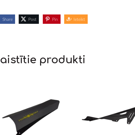
Share
Post
Pin
Ieteikt
aistītie produkti