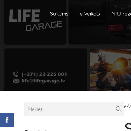
Sākums
e-Veikals
NIU rez
e-V