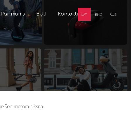
Par mums
BUJ
Kontakti
LAT
ENG
RUS
ur-Ron motora siksna