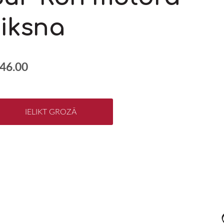
siksna
46.00
IELIKT GROZĀ