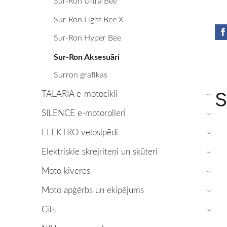
Sur-Ron Ultra Bee
Sur-Ron Light Bee X
Sur-Ron Hyper Bee
Sur-Ron Aksesuāri
Surron grafikas
TALARIA e-motocikli
S
›
SILENCE e-motorolleri
›
ELEKTRO velosipēdi
›
Elektriskie skrejriteņi un skūteri
›
Moto ķiveres
›
Moto apģērbs un ekipējums
›
Cits
›