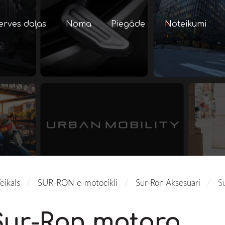
erves daļas
Noma
Piegāde
Noteikumi
eikals
SUR-RON e-motocikli
Sur-Ron Aksesuāri
S
Sur-Ron motora