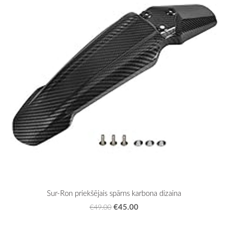
Sur-Ron priekšējais spārns karbona dizaina
€45.00
€49.00