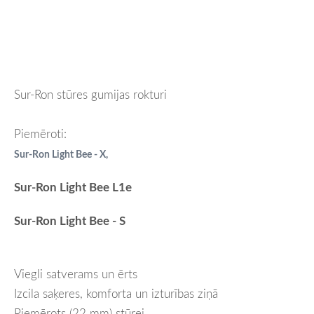
Sur-Ron stūres gumijas rokturi
Piemēroti:
Sur-Ron Light Bee - X,
Sur-Ron Light Bee L1e
Sur-Ron Light Bee - S
Viegli satverams un ērts
Izcila saķeres, komforta un izturības ziņā
Piemērots (22 mm) stūrei