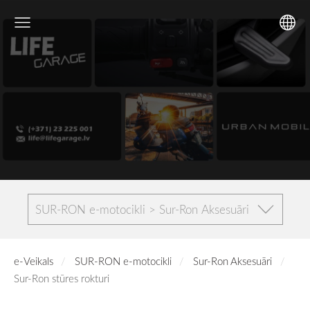
SUR-RON e-motocikli > Sur-Ron Aksesuāri
e-Veikals
SUR-RON e-motocikli
Sur-Ron Aksesuāri
Sur-Ron stūres rokturi